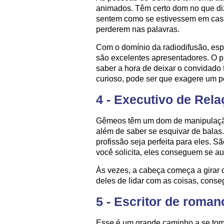
animados. Têm certo dom no que diz
sentem como se estivessem em cas
perderem nas palavras.
Com o domínio da radiodifusão, esp
são excelentes apresentadores. O p
saber a hora de deixar o convidado 
curioso, pode ser que exagere um p
4 - Executivo de Rel
Gêmeos têm um dom de manipulação e
além de saber se esquivar de bala
profissão seja perfeita para eles. S
você solicita, eles conseguem se au
Às vezes, a cabeça começa a girar 
deles de lidar com as coisas, conse
5 - Escritor de roman
Esse é um grande caminho a se toma