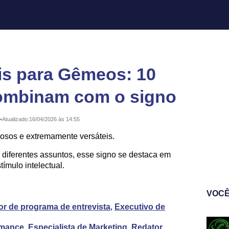
is para Gêmeos: 10
combinam com o signo
•
Atualizado:
16/04/2026 às 14:55
osos e extremamente versáteis.
 diferentes assuntos, esse signo se destaca em
ímulo intelectual.
VOCÊ
r de programa de entrevista
,
Executivo de
omance
,
Especialista de Marketing
,
Redator