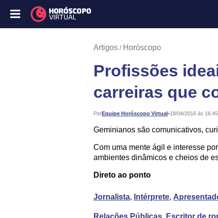
Artigos
Horóscopo
Profissões idea
carreiras que 
Publicado:
Por
Equipe Horóscopo Virtual
•
18/04/2016 às 16:45
Geminianos são comunicativos, curi
Com uma mente ágil e interesse por
ambientes dinâmicos e cheios de est
Direto ao ponto
Jornalista
,
Intérprete
,
Apresentado
Relações Públicas
,
Escritor de r