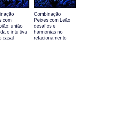
inação
Combinação
s com
Peixes com Leão:
pião: união
desafios e
da e intuitiva
harmonias no
o casal
relacionamento