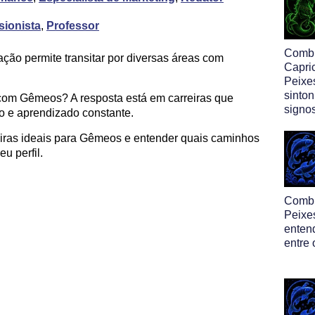
sionista
,
Professor
Comb
ação permite transitar por diversas áreas com
Capri
Peixe
sinton
 com Gêmeos? A resposta está em carreiras que
signo
o e aprendizado constante.
reiras ideais para Gêmeos e entender quais caminhos
u perfil.
Comb
Peixe
enten
entre 