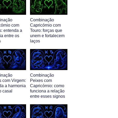
inação
Combinação
córnio com
Capricórnio com
s: entenda a
Touro: forças que
ia entre os
unem e fortalecem
s
laços
inação
Combinação
s com Virgem:
Peixes com
da a harmonia
Capricórnio: como
o casal
funciona a relação
entre esses signos