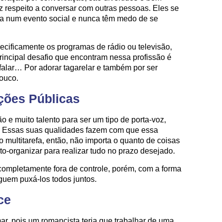
 respeito a conversar com outras pessoas. Eles se
a num evento social e nunca têm medo de se
ecificamente os programas de rádio ou televisão,
rincipal desafio que encontram nessa profissão é
falar… Por adorar tagarelar e também por ser
ouco.
ações Públicas
 muito talento para ser um tipo de porta-voz,
s. Essas suas qualidades fazem com que essa
ão multitarefa, então, não importa o quanto de coisas
to-organizar para realizar tudo no prazo desejado.
completamente fora de controle, porém, com a forma
guem puxá-los todos juntos.
ce
r, pois um romancista teria que trabalhar de uma