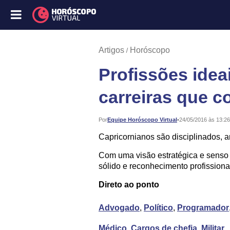
Artigos
Horóscopo
Profissões idea
carreiras que 
Publicado:
Por
Equipe Horóscopo Virtual
•
24/05/2016 às 13:26
Capricornianos são disciplinados, 
Com uma visão estratégica e senso 
sólido e reconhecimento profissional
Direto ao ponto
Advogado
,
Político
,
Programador
Médico
,
Cargos de chefia
,
Militar