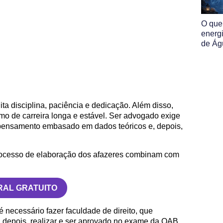
O que
energ
de Ág
ita disciplina, paciência e dedicação. Além disso,
mo de carreira longa e estável. Ser advogado exige
m pensamento embasado em dados teóricos e, depois,
processo de elaboração dos afazeres combinam com
RAL GRATUITO
é necessário fazer faculdade de direito, que
, depois, realizar e ser aprovado no exame da OAB