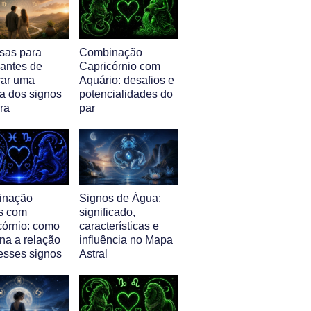
isas para
Combinação
 antes de
Capricórnio com
ar uma
Aquário: desafios e
a dos signos
potencialidades do
ra
par
inação
Signos de Água:
s com
significado,
córnio: como
características e
na a relação
influência no Mapa
 esses signos
Astral