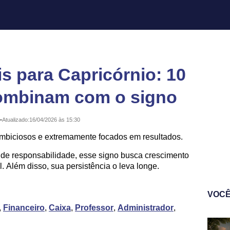
is para Capricórnio: 10
combinam com o signo
•
Atualizado:
16/04/2026 às 15:30
ambiciosos e extremamente focados em resultados.
de responsabilidade, esse signo busca crescimento
. Além disso, sua persistência o leva longe.
VOCÊ
,
Financeiro
,
Caixa
,
Professor
,
Administrador
,