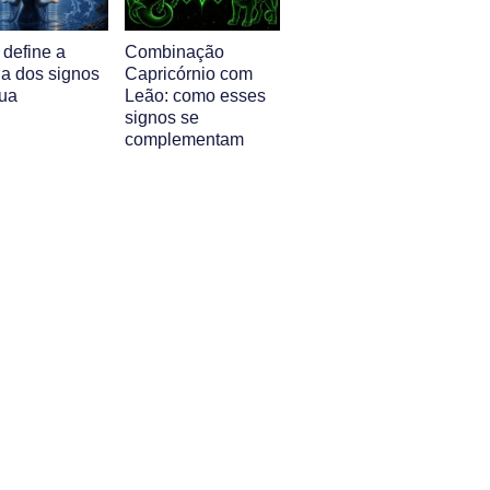
 define a
Combinação
ia dos signos
Capricórnio com
ua
Leão: como esses
signos se
complementam