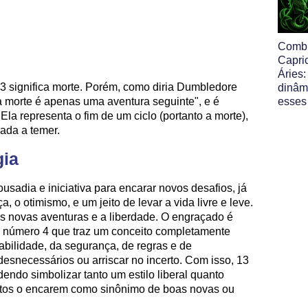
Comb
Capri
Áries:
 13 significa morte. Porém, como diria Dumbledore
dinâm
 morte é apenas uma aventura seguinte", e é
esses
Ela representa o fim de um ciclo (portanto a morte),
nada a temer.
gia
usadia e iniciativa para encarar novos desafios, já
, o otimismo, e um jeito de levar a vida livre e leve.
novas aventuras e a liberdade. O engraçado é
o número 4 que traz um conceito completamente
abilidade, da segurança, de regras e de
desnecessários ou arriscar no incerto. Com isso, 13
ndo simbolizar tanto um estilo liberal quanto
itos o encarem como sinônimo de boas novas ou