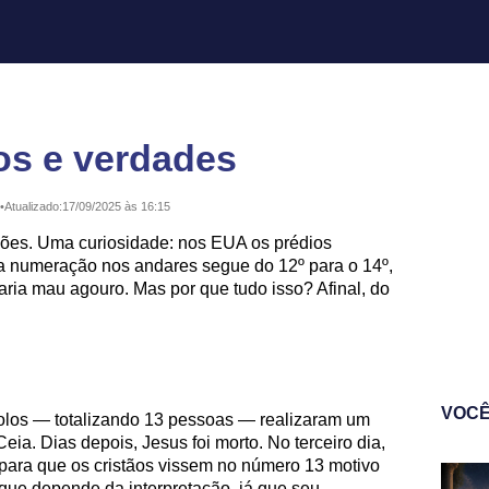
os e verdades
•
Atualizado:
17/09/2025 às 16:15
ções. Uma curiosidade: nos EUA os prédios
a numeração nos andares segue do 12º para o 14º,
aria mau agouro. Mas por que tudo isso? Afinal, do
VOCÊ
tolos — totalizando 13 pessoas — realizaram um
a. Dias depois, Jesus foi morto. No terceiro dia,
te para que os cristãos vissem no número 13 motivo
 que depende da interpretação, já que seu