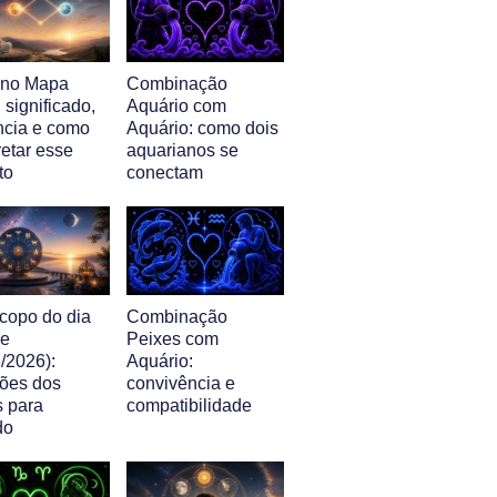
l no Mapa
Combinação
: significado,
Aquário com
ência e como
Aquário: como dois
retar esse
aquarianos se
to
conectam
copo do dia
Combinação
je
Peixes com
/2026):
Aquário:
sões dos
convivência e
s para
compatibilidade
do