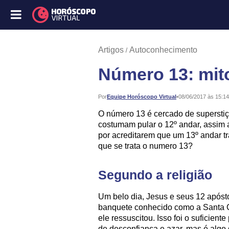
Artigos
Autoconhecimento
Número 13: mit
Publicado:
Por
Equipe Horóscopo Virtual
•
08/06/2017 às 15:14
O número 13 é cercado de supersti
costumam pular o 12º andar, assim 
por acreditarem que um 13º andar tr
que se trata o numero 13?
Segundo a religião
Um belo dia, Jesus e seus 12 após
banquete conhecido como a Santa Cei
ele ressuscitou. Isso foi o suficien
de desconfiança e azar, mas é algo