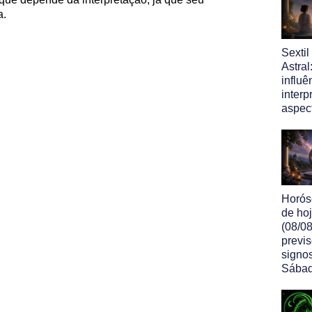
a.
Sexti
Astral
influ
interp
aspec
Horós
de ho
(08/08
previ
signo
Sába