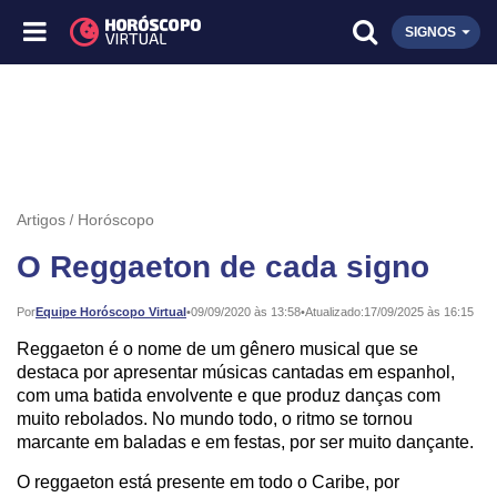
SIGNOS
Artigos
Horóscopo
O Reggaeton de cada signo
Publicado:
Por
Equipe Horóscopo Virtual
•
09/09/2020 às 13:58
•
Atualizado:
17/09/2025 às 16:15
Reggaeton é o nome de um gênero musical que se
destaca por apresentar músicas cantadas em espanhol,
com uma batida envolvente e que produz danças com
muito rebolados. No mundo todo, o ritmo se tornou
marcante em baladas e em festas, por ser muito dançante.
O reggaeton está presente em todo o Caribe, por