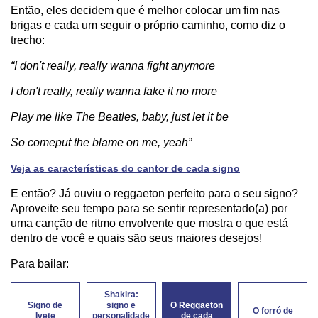
Então, eles decidem que é melhor colocar um fim nas
brigas e cada um seguir o próprio caminho, como diz o
trecho:
“I don't really, really wanna fight anymore
I don't really, really wanna fake it no more
Play me like The Beatles, baby, just let it be
So comeput the blame on me, yeah”
Veja as características do cantor de cada signo
E então? Já ouviu o reggaeton perfeito para o seu signo?
Aproveite seu tempo para se sentir representado(a) por
uma canção de ritmo envolvente que mostra o que está
dentro de você e quais são seus maiores desejos!
Para bailar:
Shakira:
Signo de
signo e
O Reggaeton
O forró de
Ivete
personalidade
de cada