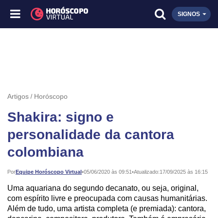
SIGNOS
Artigos
Horóscopo
Shakira: signo e
personalidade da cantora
colombiana
Publicado:
Por
Equipe Horóscopo Virtual
•
05/06/2020 às 09:51
•
Atualizado:
17/09/2025 às 16:15
Uma aquariana do segundo decanato, ou seja, original,
com espírito livre e preocupada com causas humanitárias.
Além de tudo, uma artista completa (e premiada): cantora,