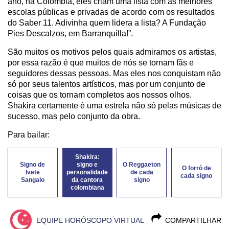
ano, na Colômbia, eles criam uma lista com as melhores
escolas públicas e privadas de acordo com os resultados
do Saber 11. Adivinha quem lidera a lista? A Fundação
Pies Descalzos, em Barranquilla!”.
São muitos os motivos pelos quais admiramos os artistas,
por essa razão é que muitos de nós se tornam fãs e
seguidores dessas pessoas. Mas eles nos conquistam não
só por seus talentos artísticos, mas por um conjunto de
coisas que os tornam completos aos nossos olhos.
Shakira certamente é uma estrela não só pelas músicas de
sucesso, mas pelo conjunto da obra.
Para bailar:
Shakira:
Signo de
signo e
O Reggaeton
O forró de
Ivete
personalidade
de cada
cada signo
Sangalo
da cantora
signo
colombiana
EQUIPE HORÓSCOPO VIRTUAL
COMPARTILHAR