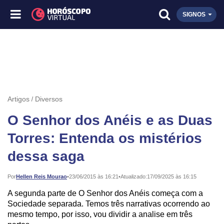
SIGNOS
Artigos
Diversos
O Senhor dos Anéis e as Duas
Torres: Entenda os mistérios
dessa saga
Publicado:
Por
Hellen Reis Mourao
•
23/06/2015 às 16:21
•
Atualizado:
17/09/2025 às 16:15
A segunda parte de O Senhor dos Anéis começa com a
Sociedade separada. Temos três narrativas ocorrendo ao
mesmo tempo, por isso, vou dividir a analise em três