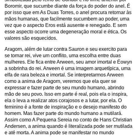
Boromir, que sucumbe diante da força do poder do anel. É
por isso que em As Duas Torres, o anel procura retornar às
mãos humanas, que facilmente sucumbem ao poder, uma
vez que o aspecto Eros está ausente e renegado. E sem
esse aspecto ocorre uma degeneração moral e ética. Os
valores são esquecidos.
Aragorn, além de lutar contra Sauron e seu exercito para
se tornar rei, vive um conflito, uma escolha entre duas
mulheres. Ele fica entre Arween, seu amor imortal e Éowyn
a sobrinha do rei. Arween é uma imagem arquetípica, uma
elfa de rara beleza e imortal. Se interpretarmos Arween
como a anima de Aragorn, veremos que ela quer se
expressar e fazer parte de seu mundo humano, abrindo
mão de seu povo. Isso em parte é real, pois ela o inspira,
ela o leva a realizar atos corajosos e a lutar, por ela. O
feminino é a fonte de inspiração e o desejo manifesto do
homem. Mas fazer parte do mundo humano a mutilará.
Assim como A Pequena Sereia no conto de Hans Christian
Andersen, a anima quando é literalizada pode ser mutilada
e até morta. A anima pode se manifestar no mundo