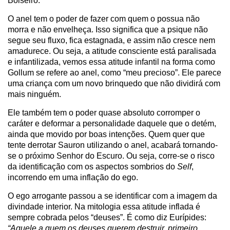
Bolseiro.
O anel tem o poder de fazer com quem o possua não
morra e não envelheça. Isso significa que a psique não
segue seu fluxo, fica estagnada, e assim não cresce nem
amadurece. Ou seja, a atitude consciente está paralisada
e infantilizada, vemos essa atitude infantil na forma como
Gollum se refere ao anel, como “meu precioso”. Ele parece
uma criança com um novo brinquedo que não dividirá com
mais ninguém.
Ele também tem o poder quase absoluto corromper o
caráter e deformar a personalidade daquele que o detém,
ainda que movido por boas intenções. Quem quer que
tente derrotar Sauron utilizando o anel, acabará tornando-
se o próximo Senhor do Escuro. Ou seja, corre-se o risco
da identificação com os aspectos sombrios do
Self
,
incorrendo em uma inflação do ego.
O ego arrogante passou a se identificar com a imagem da
divindade interior. Na mitologia essa atitude inflada é
sempre cobrada pelos “deuses”. É como diz Eurípides:
“Aquele a quem os deuses querem destruir, primeiro