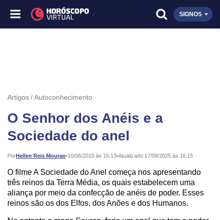
SIGNOS
Artigos
Autoconhecimento
O Senhor dos Anéis e a
Sociedade do anel
Publicado:
Por
Hellen Reis Mourao
•
10/06/2015 às 15:13
•
Atualizado:
17/09/2025 às 16:15
O filme A Sociedade do Anel começa nos apresentando
três reinos da Terra Média, os quais estabelecem uma
aliança por meio da confecção de anéis de poder. Esses
reinos são os dos Elfos, dos Anões e dos Humanos.