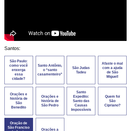
Santos:
São Paulo:
Afaste o mal
como você
Santo Antônio,
São Judas
com a ajuda
enxerga
o “santo
Tadeu
de São
essa
casamenteiro”
Miguel!
cidade?
Santo
Orações e
Orações e
Expedito:
Quem foi
história de
história de
Santo das
São
São
São Pedro
Causas
Cipriano?
Benedito
Impossíveis
Oração de
São Franciso
Orações a