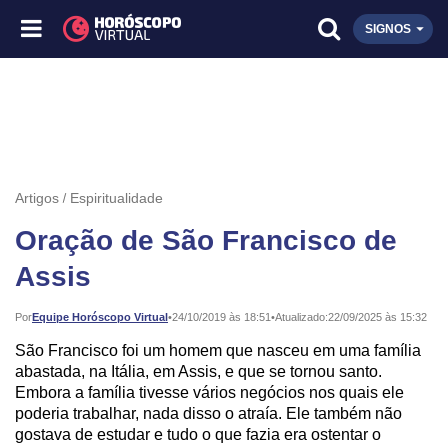
SIGNOS
Artigos
Espiritualidade
Oração de São Francisco de
Assis
Publicado:
Por
Equipe Horóscopo Virtual
•
24/10/2019 às 18:51
•
Atualizado:
22/09/2025 às 15:32
São
Francisco foi um homem que nasceu em uma família
abastada, na Itália, em Assis, e que se tornou santo.
Embora a família tivesse vários negócios nos quais ele
poderia trabalhar, nada disso o atraía. Ele também não
gostava de estudar e tudo o que fazia era ostentar o