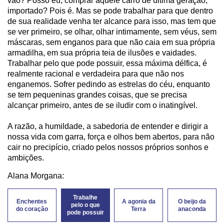
vão? Posso eu, comprar aquele carro de última geração,
importado? Pois é. Mas se pode trabalhar para que dentro
de sua realidade venha ter alcance para isso, mas tem que
se ver primeiro, se olhar, olhar intimamente, sem véus, sem
máscaras, sem enganos para que não caia em sua própria
armadilha, em sua própria teia de ilusões e vaidades.
Trabalhar pelo que pode possuir, essa máxima délfica, é
realmente racional e verdadeira para que não nos
enganemos. Sofrer pedindo as estrelas do céu, enquanto
se tem pequeninas grandes coisas, que se precisa
alcançar primeiro, antes de se iludir com o inatingível.
A razão, a humildade, a sabedoria de entender e dirigir a
nossa vida com garra, força e olhos bem abertos, para não
cair no precipício, criado pelos nossos próprios sonhos e
ambições.
Alana Morgana:
Trabalhe
Enchentes
A agonia da
O beijo da
pelo o que
do coração
Terra
anaconda
pode possuir