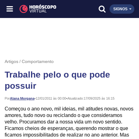
SIGNOS
Artigos
Comportamento
Trabalhe pelo o que pode
possuir
Publicado:
Por
Alana Morgana
•
12/01/2011 às 00:00
•
Atualizado:
17/09/2025 às 16:15
Começou o ano novo, mil ideias, mil atitudes novas, novos
amores, tudo novo ou reciclando o que consideramos
velho. Procuramos dar a nossa vida um novo sentido.
Ficamos cheios de esperanças, querendo mostrar o que
ficamos impossibilitados de realizar no ano anterior. Mas