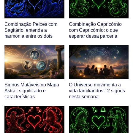
Combinação Peixes com
Combinação Capricórnio
Sagitário: entenda a
com Capricórnio: o que
harmonia entre os dois
esperar dessa parceria
Signos Mutáveis no Mapa
O Universo movimenta a
Astral: significado e
vida familiar dos 12 signos
características
nesta semana