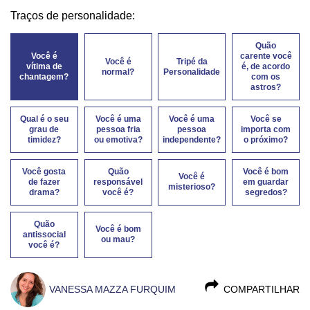
Traços de personalidade:
Quão
Você é
carente você
Você é
Tripé da
vítima de
é, de acordo
normal?
Personalidade
chantagem?
com os
astros?
Qual é o seu
Você é uma
Você é uma
Você se
grau de
pessoa fria
pessoa
importa com
timidez?
ou emotiva?
independente?
o próximo?
Você gosta
Quão
Você é bom
Você é
de fazer
responsável
em guardar
misterioso?
drama?
você é?
segredos?
Quão
Você é bom
antissocial
ou mau?
você é?
VANESSA MAZZA FURQUIM
COMPARTILHAR