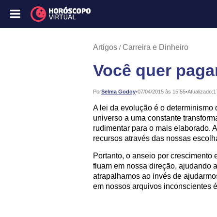
Artigos
Carreira e Dinheiro
Você quer pagar
Publicado:
Por
Selma Godoy
•
07/04/2015 às 15:55
•
Atualizado:
1
A lei da evolução é o determinismo 
universo a uma constante transform
rudimentar para o mais elaborado. 
recursos através das nossas escolh
Portanto, o anseio por crescimento 
fluam em nossa direção, ajudando a 
atrapalhamos ao invés de ajudarmos.
em nossos arquivos inconscientes é