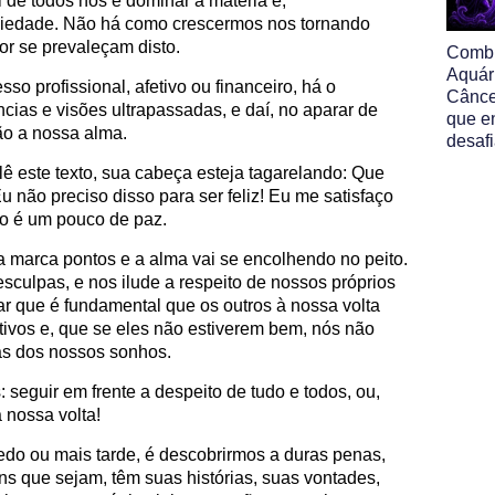
 de todos nós é dominar a matéria e,
ciedade. Não há como crescermos nos tornando
r se prevaleçam disto.
Comb
Aquár
so profissional, afetivo ou financeiro, há o
Cânce
ncias e visões ultrapassadas, e daí, no aparar de
que e
ão a nossa alma.
desaf
ê este texto, sua cabeça esteja tagarelando: Que
Eu não preciso disso para ser feliz! Eu me satisfaço
o é um pouco de paz.
 marca pontos e a alma vai se encolhendo no peito.
culpas, e nos ilude a respeito de nossos próprios
tar que é fundamental que os outros à nossa volta
ivos e, que se eles não estiverem bem, nós não
rás dos nossos sonhos.
seguir em frente a despeito de tudo e todos, ou,
 nossa volta!
edo ou mais tarde, é descobrirmos a duras penas,
ins que sejam, têm suas histórias, suas vontades,