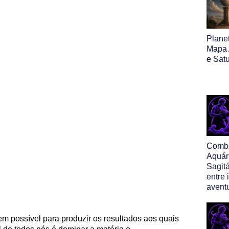
Planet
Mapa A
e Sat
Comb
Aquár
Sagitá
entre
avent
m possível para produzir os resultados aos quais