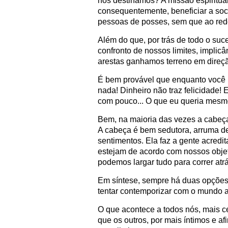
nos destinamos? A missão espiritual
consequentemente, beneficiar a so
pessoas de posses, sem que ao redo
Além do que, por trás de todo o suces
confronto de nossos limites, implicâ
arestas ganhamos terreno em direç
É bem provável que enquanto você l
nada! Dinheiro não traz felicidade! 
com pouco... O que eu queria mesm
Bem, na maioria das vezes a cabeça
A cabeça é bem sedutora, arruma des
sentimentos. Ela faz a gente acredi
estejam de acordo com nossos objet
podemos largar tudo para correr at
Em síntese, sempre há duas opções: 
tentar contemporizar com o mundo a
O que acontece a todos nós, mais c
que os outros, por mais íntimos e af