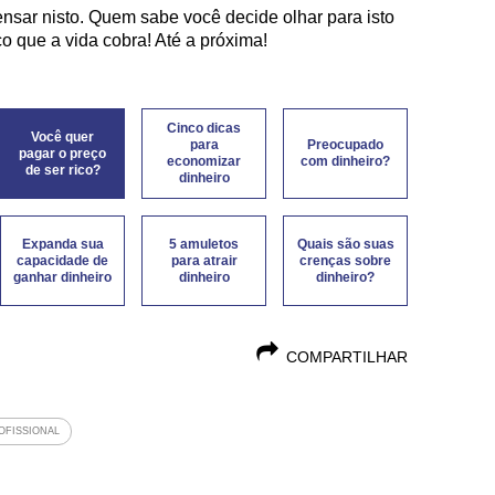
sar nisto. Quem sabe você decide olhar para isto
o que a vida cobra! Até a próxima!
Cinco dicas
Você quer
para
Preocupado
pagar o preço
economizar
com dinheiro?
de ser rico?
dinheiro
Expanda sua
5 amuletos
Quais são suas
capacidade de
para atrair
crenças sobre
ganhar dinheiro
dinheiro
dinheiro?
COMPARTILHAR
OFISSIONAL