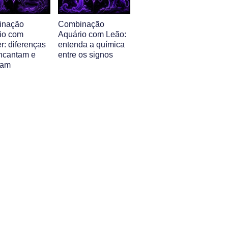
inação
Combinação
io com
Aquário com Leão:
r: diferenças
entenda a química
ncantam e
entre os signos
iam