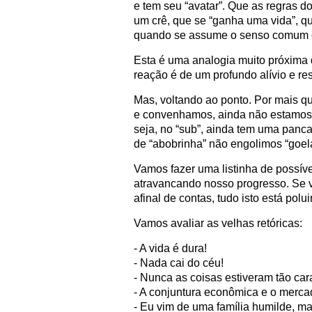
e tem seu “avatar”. Que as regras d
um crê, que se “ganha uma vida”, qu
quando se assume o senso comum 
Esta é uma analogia muito próxima 
reação é de um profundo alívio e re
Mas, voltando ao ponto. Por mais 
e convenhamos, ainda não estamos 
seja, no “sub”, ainda tem uma panc
de “abobrinha” não engolimos “goel
Vamos fazer uma listinha de possív
atravancando nosso progresso. Se v
afinal de contas, tudo isto está pol
Vamos avaliar as velhas retóricas:
- A vida é dura!
- Nada cai do céu!
- Nunca as coisas estiveram tão car
- A conjuntura econômica e o merca
- Eu vim de uma família humilde, ma