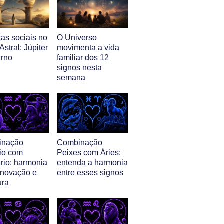
as sociais no
O Universo
stral: Júpiter
movimenta a vida
urno
familiar dos 12
signos nesta
semana
inação
Combinação
io com
Peixes com Áries:
rio: harmonia
entenda a harmonia
 inovação e
entre esses signos
ura