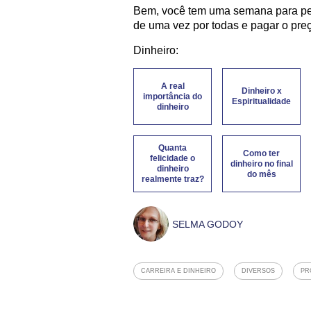
Bem, você tem uma semana para pen
de uma vez por todas e pagar o preç
Dinheiro:
A real
Dinheiro x
importância do
Espiritualidade
dinheiro
Quanta
Como ter
felicidade o
dinheiro no final
dinheiro
do mês
realmente traz?
SELMA GODOY
CARREIRA E DINHEIRO
DIVERSOS
PR