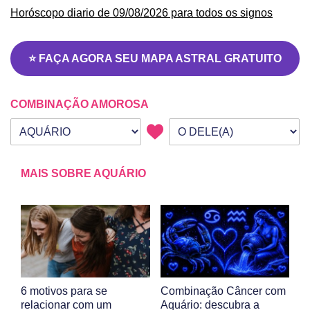
Horóscopo diario de 09/08/2026 para todos os signos
⭐ FAÇA AGORA SEU MAPA ASTRAL GRATUITO
COMBINAÇÃO AMOROSA
Seu signo
Signo da outra pessoa
MAIS SOBRE AQUÁRIO
6 motivos para se
Combinação Câncer com
relacionar com um
Aquário: descubra a