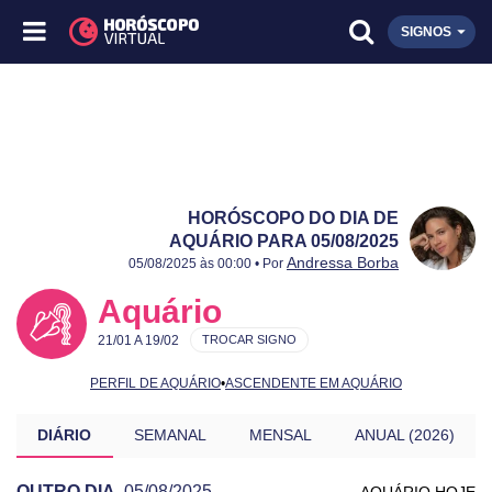
SIGNOS
HORÓSCOPO DO DIA DE
AQUÁRIO PARA 05/08/2025
Publicado:
05/08/2025
Atualizado:
05/08/2025
Andressa Borba
05/08/2025 às 00:00 • Por
Aquário
21/01 A 19/02
TROCAR SIGNO
PERFIL DE AQUÁRIO
•
ASCENDENTE EM AQUÁRIO
DIÁRIO
SEMANAL
MENSAL
ANUAL (2026)
OUTRO DIA
05/08/2025
AQUÁRIO HOJE