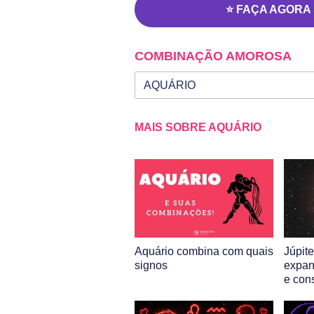
⭐ FAÇA AGORA
COMBINAÇÃO AMOROSA
Seu signo
Signo da outra pessoa
MAIS SOBRE AQUÁRIO
Aquário combina com quais
Júpit
signos
expan
e con