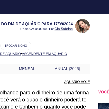
O DIA DE AQUÁRIO PARA 17/09/2024
Publicado:
17/09/2024
Atualizado:
17/09/2024
Gio Sabrine
17/09/2024 às 00:00 • Por
TROCAR SIGNO
•
 DE AQUÁRIO
ASCENDENTE EM AQUÁRIO
MENSAL
ANUAL (2026)
AQUÁRIO HOJE
 olhando para o dinheiro de uma forma
VOCÊ
UÁRIO PARA OUTRO DIA
Você verá o quão o dinheiro poderá te
próximo e também o quanto você pode