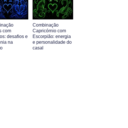
inação
Combinação
s com
Capricórnio com
s: desafios e
Escorpião: energia
nia na
e personalidade do
ão
casal