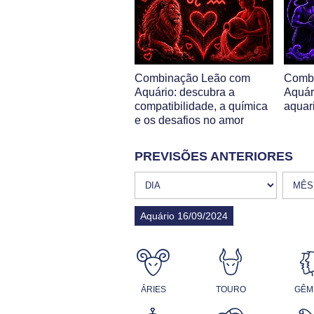
Combinação Leão com
Combi
Aquário: descubra a
Aquár
compatibilidade, a química
aquar
e os desafios no amor
PREVISÕES ANTERIORES
Aquário 16/09/2024
ÁRIES
TOURO
GÊM