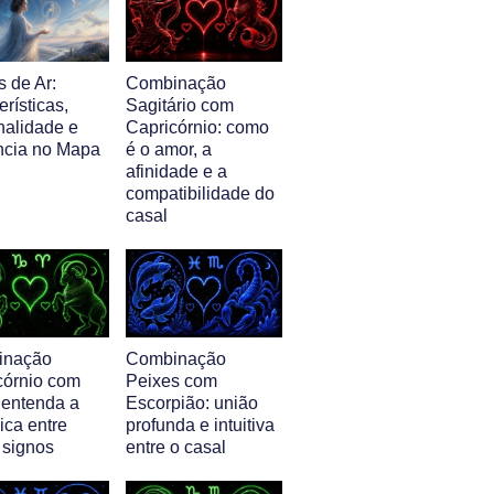
 de Ar:
Combinação
erísticas,
Sagitário com
nalidade e
Capricórnio: como
ência no Mapa
é o amor, a
afinidade e a
compatibilidade do
casal
inação
Combinação
córnio com
Peixes com
 entenda a
Escorpião: união
ica entre
profunda e intuitiva
 signos
entre o casal