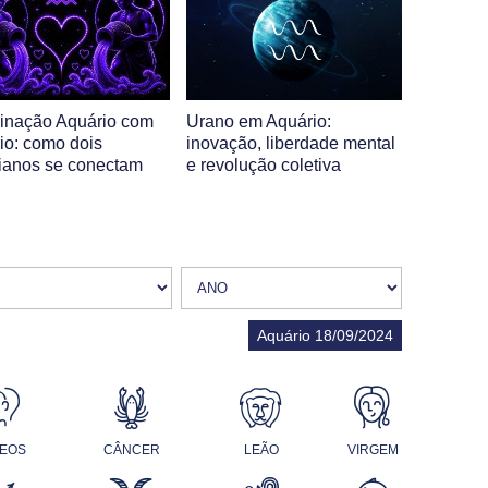
nação Aquário com
Urano em Aquário:
io: como dois
inovação, liberdade mental
ianos se conectam
e revolução coletiva
Aquário 18/09/2024
EOS
CÂNCER
LEÃO
VIRGEM