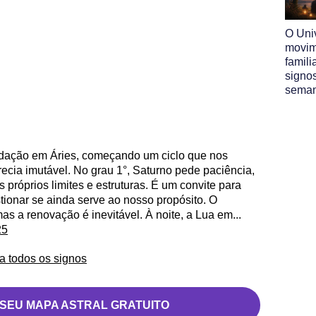
O Uni
movim
famili
signo
sema
adação em Áries, começando um ciclo que nos
recia imutável. No grau 1°, Saturno pede paciência,
 próprios limites e estruturas. É um convite para
stionar se ainda serve ao nosso propósito. O
as a renovação é inevitável. À noite, a Lua em...
25
a todos os signos
 SEU MAPA ASTRAL GRATUITO