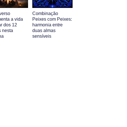
verso
Combinação
enta a vida
Peixes com Peixes:
ar dos 12
harmonia entre
s nesta
duas almas
na
sensíveis