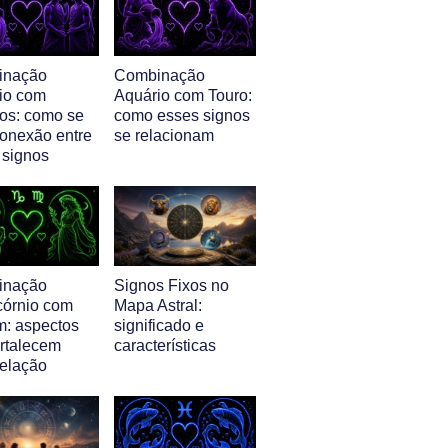
inação
Combinação
io com
Aquário com Touro:
s: como se
como esses signos
conexão entre
se relacionam
 signos
inação
Signos Fixos no
córnio com
Mapa Astral:
m: aspectos
significado e
ortalecem
características
relação