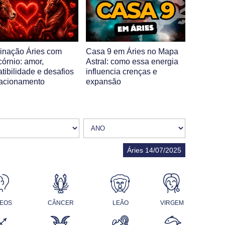
nação Áries com
Casa 9 em Áries no Mapa
córnio: amor,
Astral: como essa energia
tibilidade e desafios
influencia crenças e
lacionamento
expansão
Áries 14/07/2025
EOS
CÂNCER
LEÃO
VIRGEM