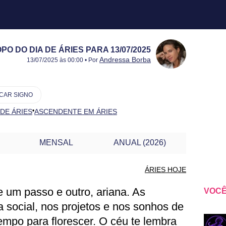
O DO DIA DE ÁRIES PARA 13/07/2025
Publicado:
13/07/2025
Atualizado:
13/07/2025
Andressa Borba
13/07/2025 às 00:00 • Por
CAR SIGNO
•
 DE ÁRIES
ASCENDENTE EM ÁRIES
MENSAL
ANUAL (2026)
ÁRIES HOJE
re um passo e outro, ariana. As
VOCÊ
IES PARA OUTRO DIA
 social, nos projetos e nos sonhos de
empo para florescer. O céu te lembra