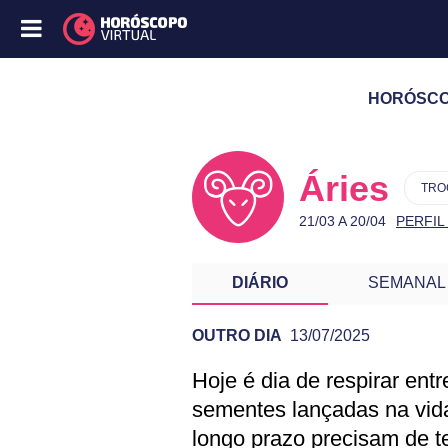
HORÓSCOP
Áries
TRO
21/03 A 20/04
PERFIL
DIÁRIO
SEMANAL
OUTRO DIA
13/07/2025
Hoje é dia de respirar ent
PREVISÃO DE ÁR
sementes lançadas na vida
longo prazo precisam de t