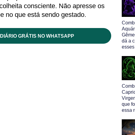
 colheita consciente. Não apresse os
ie no que está sendo gestado.
Comb
Aquár
Gêmeo
DIÁRIO GRÁTIS NO WHATSAPP
dá a 
esses
Comb
Capri
Virge
que f
essa 