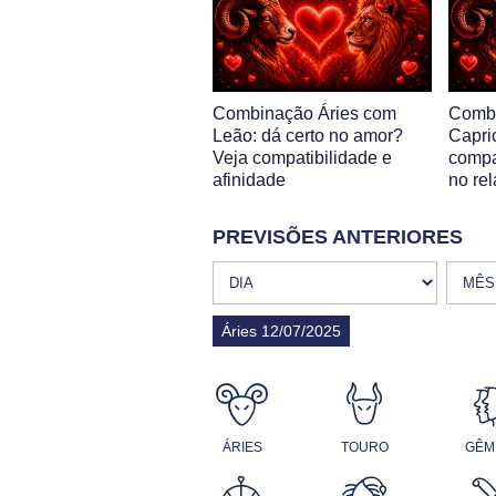
Combinação Áries com
Combi
Leão: dá certo no amor?
Capri
Veja compatibilidade e
compa
afinidade
no re
PREVISÕES ANTERIORES
Áries 12/07/2025
ÁRIES
TOURO
GÊM