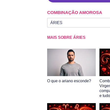
COMBINAÇÃO AMOROSA
Seu signo
Signo da outra pessoa
MAIS SOBRE ÁRIES
O que o ariano esconde?
Combi
Virge
compa
e tud