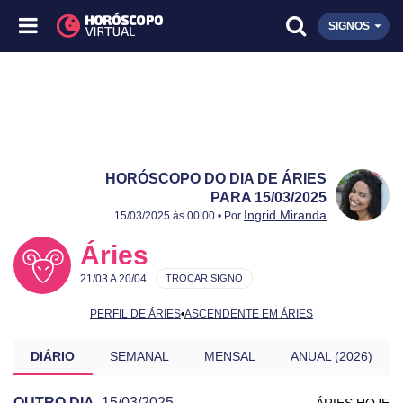
SIGNOS
HORÓSCOPO DO DIA DE ÁRIES
PARA 15/03/2025
Publicado:
15/03/2025
Atualizado:
15/03/2025
Ingrid Miranda
15/03/2025 às 00:00 • Por
Áries
21/03 A 20/04
TROCAR SIGNO
PERFIL DE ÁRIES
•
ASCENDENTE EM ÁRIES
DIÁRIO
SEMANAL
MENSAL
ANUAL (2026)
OUTRO DIA
15/03/2025
ÁRIES HOJE