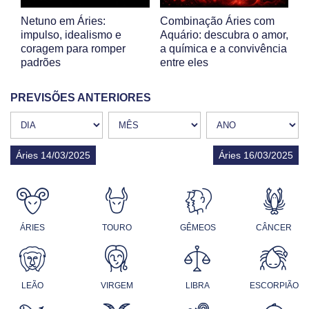
Netuno em Áries:
Combinação Áries com
impulso, idealismo e
Aquário: descubra o amor,
coragem para romper
a química e a convivência
padrões
entre eles
PREVISÕES ANTERIORES
Áries 14/03/2025
Áries 16/03/2025
ÁRIES
TOURO
GÊMEOS
CÂNCER
LEÃO
VIRGEM
LIBRA
ESCORPIÃO