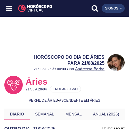
SIGNOS
HORÓSCOPO DO DIA DE ÁRIES
PARA 21/08/2025
Publicado:
21/08/2025
Atualizado:
21/08/2025
Andressa Borba
21/08/2025 às 00:00 • Por
Áries
21/03 A 20/04
TROCAR SIGNO
PERFIL DE ÁRIES
•
ASCENDENTE EM ÁRIES
DIÁRIO
SEMANAL
MENSAL
ANUAL (2026)
OUTRO DIA
21/08/2025
ÁRIES HOJE