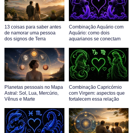
13 coisas para saber antes
Combinação Aquário com
de namorar uma pessoa
Aquário: como dois
dos signos de Terra
aquarianos se conectam
Planetas pessoais no Mapa
Combinação Capricórnio
Astral: Sol, Lua, Mercúrio,
com Virgem: aspectos que
Vênus e Marte
fortalecem essa relação