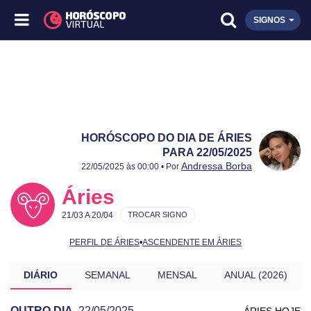
SIGNOS
HORÓSCOPO DO DIA DE ÁRIES
PARA 22/05/2025
Publicado:
22/05/2025
Atualizado:
22/05/2025
Andressa Borba
22/05/2025 às 00:00 • Por
Áries
21/03 A 20/04
TROCAR SIGNO
PERFIL DE ÁRIES
•
ASCENDENTE EM ÁRIES
DIÁRIO
SEMANAL
MENSAL
ANUAL (2026)
OUTRO DIA
22/05/2025
ÁRIES HOJE