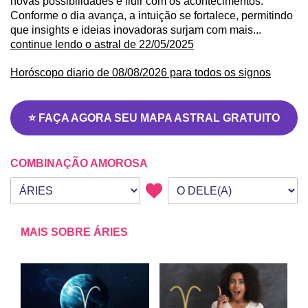
novas possibilidades e fluir com os acontecimentos.
Conforme o dia avança, a intuição se fortalece, permitindo
que insights e ideias inovadoras surjam com mais...
continue lendo o astral de 22/05/2025
Horóscopo diario de 08/08/2026 para todos os signos
⭐ FAÇA AGORA SEU MAPA ASTRAL GRATUITO
COMBINAÇÃO AMOROSA
Seu signo
Signo da outra pessoa
MAIS SOBRE ÁRIES