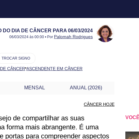
DO DIA DE CÂNCER PARA 06/03/2024
Publicado:
06/03/2024
Atualizado:
06/03/2024
Palomah Rodrigues
06/03/2024 às 00:00 • Por
TROCAR SIGNO
•
 DE CÂNCER
ASCENDENTE EM CÂNCER
MENSAL
ANUAL (2026)
CÂNCER HOJE
ejo de compartilhar as suas
VOCÊ
ÂNCER PARA OUTRO DIA
ma forma mais abrangente. É uma
re portas para compreender aspectos