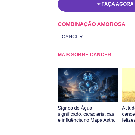
⭐ FAÇA AGORA
COMBINAÇÃO AMOROSA
Seu signo
Signo da outra pessoa
MAIS SOBRE CÂNCER
Signos de Água:
Atitu
significado, características
cance
e influência no Mapa Astral
felize