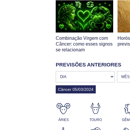
Combinação Virgem com
Horós
Câncer: como esses signos
previ
se relacionam
PREVISÕES ANTERIORES
Câncer 05/03/2024
ÁRIES
TOURO
GÊM