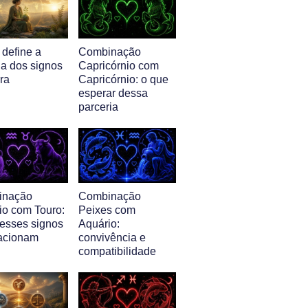
 define a
Combinação
ia dos signos
Capricórnio com
ra
Capricórnio: o que
esperar dessa
parceria
inação
Combinação
io com Touro:
Peixes com
esses signos
Aquário:
lacionam
convivência e
compatibilidade