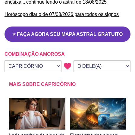
encaixa...
continue lendo o astral de 18/08/2025
Horóscopo diario de 07/08/2026 para todos os signos
⭐ FAÇA AGORA SEU MAPA ASTRAL GRATUITO
COMBINAÇÃO AMOROSA
Seu signo
Signo da outra pessoa
MAIS SOBRE CAPRICÓRNIO