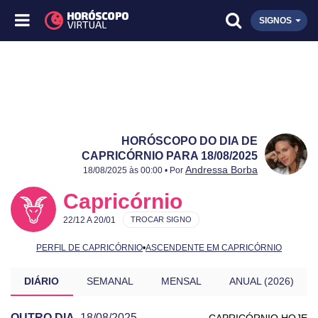
SIGNOS
HORÓSCOPO DO DIA DE
CAPRICÓRNIO PARA 18/08/2025
Publicado:
18/08/2025
Atualizado:
18/08/2025
Andressa Borba
18/08/2025 às 00:00 • Por
Capricórnio
22/12 A 20/01
TROCAR SIGNO
PERFIL DE CAPRICÓRNIO
•
ASCENDENTE EM CAPRICÓRNIO
DIÁRIO
SEMANAL
MENSAL
ANUAL (2026)
OUTRO DIA
18/08/2025
CAPRICÓRNIO HOJE