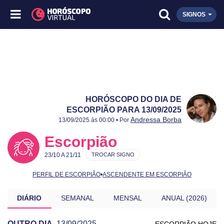
SIGNOS
HORÓSCOPO DO DIA DE
ESCORPIÃO PARA 13/09/2025
Publicado:
13/09/2025
Atualizado:
13/09/2025
Andressa Borba
13/09/2025 às 00:00 • Por
Escorpião
23/10 A 21/11
TROCAR SIGNO
PERFIL DE ESCORPIÃO
•
ASCENDENTE EM ESCORPIÃO
DIÁRIO
SEMANAL
MENSAL
ANUAL (2026)
OUTRO DIA
13/09/2025
ESCORPIÃO HOJE