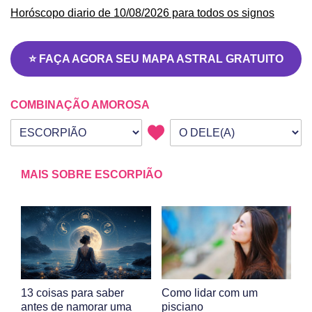
Horóscopo diario de 10/08/2026 para todos os signos
⭐ FAÇA AGORA SEU MAPA ASTRAL GRATUITO
COMBINAÇÃO AMOROSA
Seu signo
Signo da outra pessoa
MAIS SOBRE ESCORPIÃO
13 coisas para saber
Como lidar com um
antes de namorar uma
pisciano