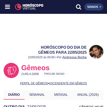
SIGNOS
HORÓSCOPO DO DIA DE
GÊMEOS PARA 22/05/2025
Publicado:
22/05/2025
Atualizado:
22/05/2025
Andressa Borba
22/05/2025 às 00:00 • Por
Gêmeos
21/05 A 20/06
TROCAR SIGNO
PERFIL DE GÊMEOS
•
ASCENDENTE EM GÊMEOS
DIÁRIO
SEMANAL
MENSAL
ANUAL (2026)
OUTRO DIA
22/05/2025
GÊMEOS HOJE