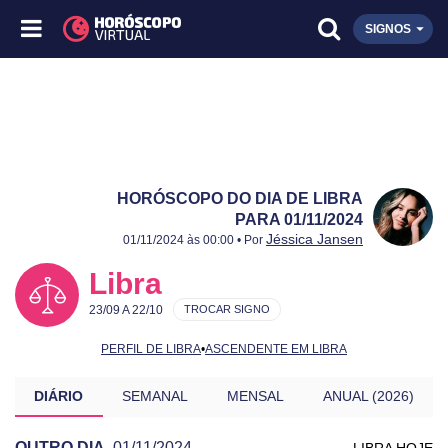
SIGNOS
HORÓSCOPO DO DIA DE LIBRA
PARA 01/11/2024
Publicado:
01/11/2024
Atualizado:
01/11/2024
Jéssica Jansen
01/11/2024 às 00:00 • Por
Libra
23/09 A 22/10
TROCAR SIGNO
PERFIL DE LIBRA
•
ASCENDENTE EM LIBRA
DIÁRIO
SEMANAL
MENSAL
ANUAL (2026)
OUTRO DIA
01/11/2024
LIBRA HOJE