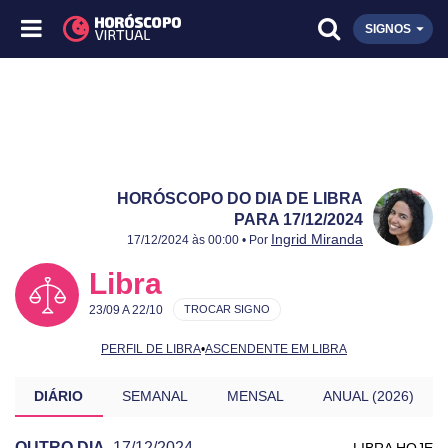
SIGNOS
HORÓSCOPO DO DIA DE LIBRA
PARA 17/12/2024
Publicado:
17/12/2024
Atualizado:
17/12/2024
Ingrid Miranda
17/12/2024 às 00:00 • Por
Libra
23/09 A 22/10
TROCAR SIGNO
PERFIL DE LIBRA
•
ASCENDENTE EM LIBRA
DIÁRIO
SEMANAL
MENSAL
ANUAL (2026)
OUTRO DIA
17/12/2024
LIBRA HOJE