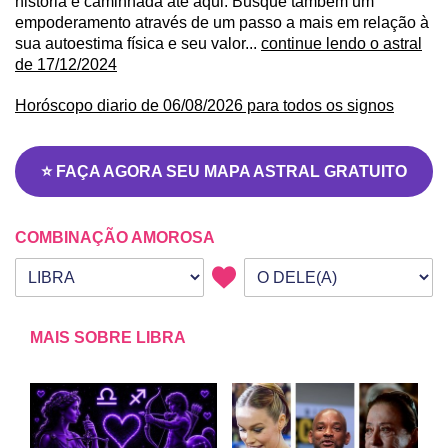
história e caminhada até aqui. Busque também um
empoderamento através de um passo a mais em relação à
sua autoestima física e seu valor...
continue lendo o astral
de 17/12/2024
Horóscopo diario de 06/08/2026 para todos os signos
⭐ FAÇA AGORA SEU MAPA ASTRAL GRATUITO
COMBINAÇÃO AMOROSA
Seu signo
Signo da outra pessoa
MAIS SOBRE LIBRA