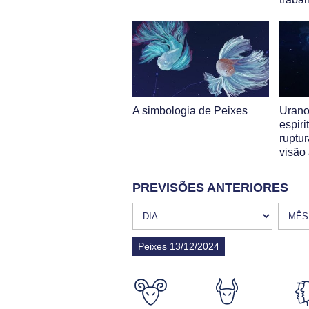
A simbologia de Peixes
Urano
espiri
ruptu
visão
PREVISÕES ANTERIORES
Peixes 13/12/2024