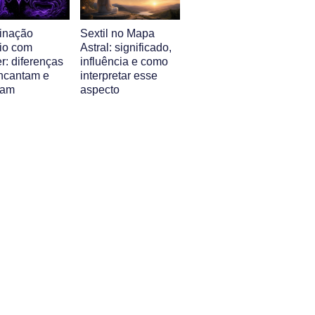
inação
Sextil no Mapa
io com
Astral: significado,
r: diferenças
influência e como
ncantam e
interpretar esse
iam
aspecto