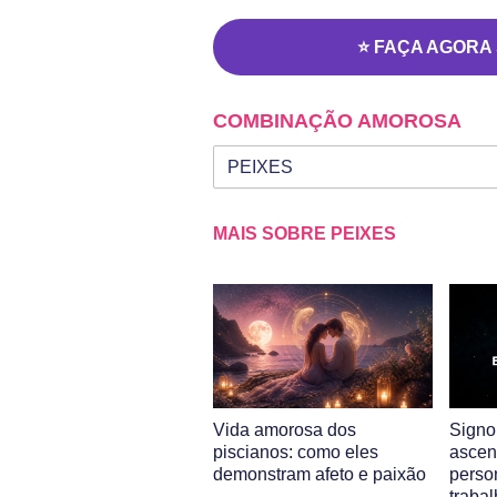
⭐ FAÇA AGORA
COMBINAÇÃO AMOROSA
Seu signo
Signo da outra pessoa
MAIS SOBRE PEIXES
Vida amorosa dos
Signo
piscianos: como eles
ascen
demonstram afeto e paixão
perso
trabal