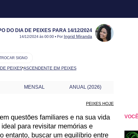
 DO DIA DE PEIXES PARA 14/12/2024
Publicado:
14/12/2024
Atualizado:
14/12/2024
Ingrid Miranda
14/12/2024 às 00:00 • Por
TROCAR SIGNO
•
 DE PEIXES
ASCENDENTE EM PEIXES
MENSAL
ANUAL (2026)
PEIXES HOJE
 em questões familiares e na sua vida
VOCÊ
IXES PARA OUTRO DIA
ideal para revisitar memórias e
No entanto, buscar um equilíbrio entre