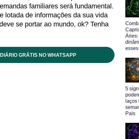
 demandas familiares será fundamental.
 lotada de informações da sua vida
deve se portar ao mundo, ok? Tenha
Comb
Capri
Áries:
dinâm
esses
DIÁRIO GRÁTIS NO WHATSAPP
5 sig
podem
laços 
seman
Pais