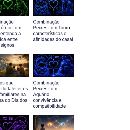
inação
Combinação
córnio com
Peixes com Touro:
 entenda a
características e
ica entre
afinidades do casal
 signos
nos que
Combinação
 fortalecer os
Peixes com
familiares na
Aquário:
a do Dia dos
convivência e
compatibilidade