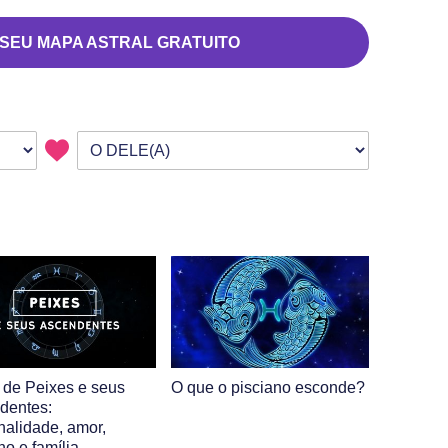
 SEU MAPA ASTRAL GRATUITO
 de Peixes e seus
O que o pisciano esconde?
dentes:
nalidade, amor,
ho e família