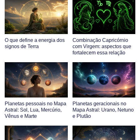
O que define a energia dos
Combinação Capricórnio
signos de Terra
com Virgem: aspectos que
fortalecem essa relação
Planetas pessoais no Mapa
Planetas geracionais no
Astral: Sol, Lua, Mercúrio,
Mapa Astral: Urano, Netuno
Vênus e Marte
e Plutão