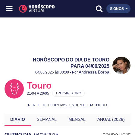
SIGNOS
HORÓSCOPO DO DIA DE TOURO
PARA 04/06/2025
Publicado:
04/06/2025
Atualizado:
04/06/2025
Andressa Borba
04/06/2025 às 00:00 • Por
Touro
21/04 A 20/05
TROCAR SIGNO
PERFIL DE TOURO
•
ASCENDENTE EM TOURO
DIÁRIO
SEMANAL
MENSAL
ANUAL (2026)
OUTRO DIA
04/06/2025
TOURO HOJE