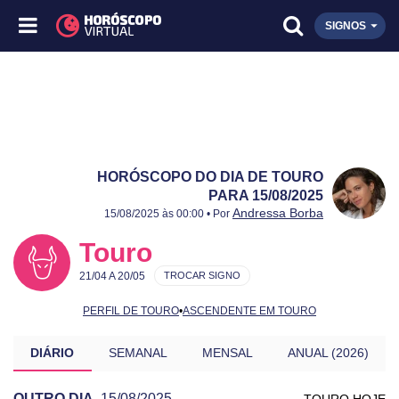
SIGNOS
HORÓSCOPO DO DIA DE TOURO
PARA 15/08/2025
Publicado:
15/08/2025
Atualizado:
15/08/2025
Andressa Borba
15/08/2025 às 00:00 • Por
Touro
21/04 A 20/05
TROCAR SIGNO
PERFIL DE TOURO
•
ASCENDENTE EM TOURO
DIÁRIO
SEMANAL
MENSAL
ANUAL (2026)
OUTRO DIA
15/08/2025
TOURO HOJE