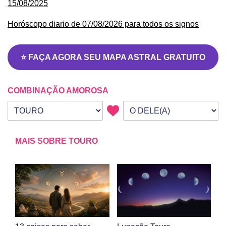
15/08/2025
Horóscopo diario de 07/08/2026 para todos os signos
⭐ FAÇA AGORA SEU MAPA ASTRAL GRATUITO
COMBINAÇÃO AMOROSA
Seu signo
Signo da outra pessoa
MAIS SOBRE TOURO