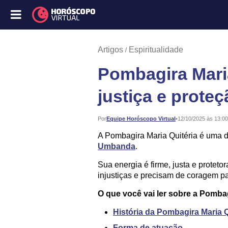
Artigos
Espiritualidade
Pombagira Maria
justiça e prot
Publicado:
Por
Equipe Horóscopo Virtual
•
12/10/2025 às 13:00
A Pombagira Maria Quitéria é uma d
Umbanda
.
Sua energia é firme, justa e protet
injustiças e precisam de coragem par
O que você vai ler sobre a Pombag
História da Pombagira Maria Q
Forma de atuação