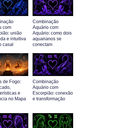
inação
Combinação
s com
Aquário com
pião: união
Aquário: como dois
da e intuitiva
aquarianos se
o casal
conectam
s de Fogo:
Combinação
icado,
Aquário com
erísticas e
Escorpião: conexão
ência no Mapa
e transformação