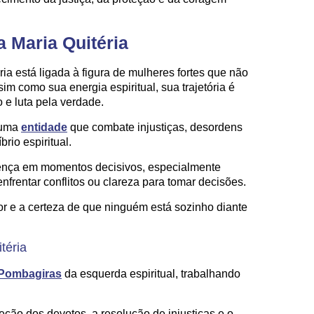
a Maria Quitéria
ia está ligada à figura de mulheres fortes que não
sim como sua energia espiritual, sua trajetória é
e luta pela verdade.
 uma
entidade
que combate injustiças, desordens
rio espiritual.
sença em momentos decisivos, especialmente
rentar conflitos ou clareza para tomar decisões.
rior e a certeza de que ninguém está sozinho diante
téria
Pombagiras
da esquerda espiritual, trabalhando
eção dos devotos, a resolução de injustiças e o