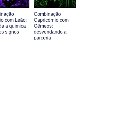
inação
Combinação
io com Leão:
Capricórnio com
da a química
Gêmeos:
os signos
desvendando a
parceria