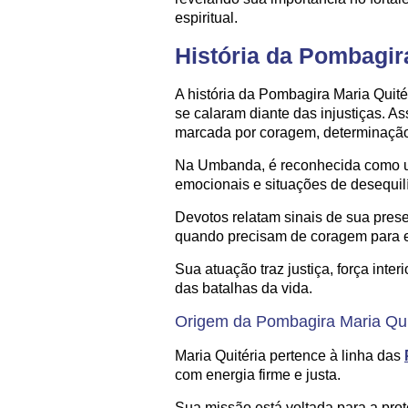
espiritual.
História da Pombagir
A história da Pombagira Maria Quitér
se calaram diante das injustiças. As
marcada por coragem, determinação 
Na Umbanda, é reconhecida como
emocionais e situações de desequilíb
Devotos relatam sinais de sua pre
quando precisam de coragem para enf
Sua atuação traz justiça, força inte
das batalhas da vida.
Origem da Pombagira Maria Qui
Maria Quitéria pertence à linha das
com energia firme e justa.
Sua missão está voltada para a prot