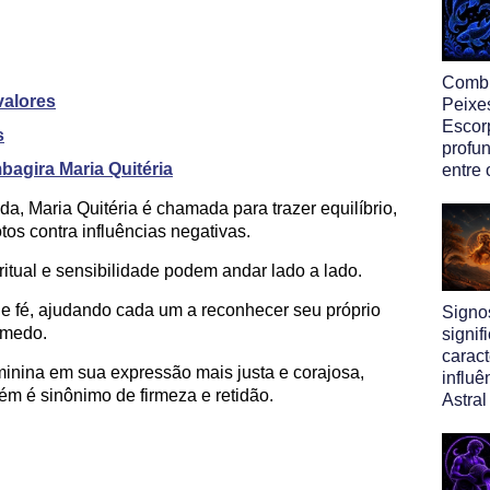
Comb
valores
Peixe
Escor
s
profun
agira Maria Quitéria
entre 
a, Maria Quitéria é chamada para trazer equilíbrio,
tos contra influências negativas.
itual e sensibilidade podem andar lado a lado.
a e fé, ajudando cada um a reconhecer seu próprio
Signo
m medo.
signif
caract
eminina em sua expressão mais justa e corajosa,
influ
ém é sinônimo de firmeza e retidão.
Astral