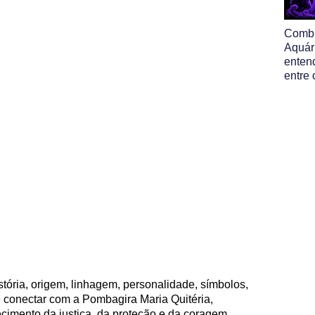
Comb
Aquár
enten
entre 
stória, origem, linhagem, personalidade, símbolos,
 conectar com a Pombagira Maria Quitéria,
ecimento da justiça, da proteção e da coragem