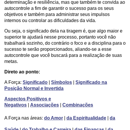
determinação e resiliência, mas que também te convida ao
autocontrole a fim de garantir o sucesso para os seus
objetivos e também para administrar seus impulsos
internos ou controlar as dificuldades da vida.
Ou seja, o significado dela na tiragem é, que algo maior e
superior te ajudará nesse processo, portanto você não
trabalhará sozinho, do contrário o foco e a disciplina para o
sucesso te serão proporcionados, aliando-se a esse
autocontrole que você buscará para a realização de suas
metas.
Direto ao ponto:
A Força:
Significado
|
Símbolos
|
Significado na
Posição Normal e Invertida
Aspectos Positivos e
Negativos
|
Associações
|
Combinações
A Força nas áreas:
do Amor
|
da Espiritualidade
|
da
Saúde
|
do Trabalho e Carreira
|
das Finanças
|
da