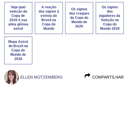
Veja qual
A reação
Os signos
Os signos
seleção da
dos signos à
dos
dos craques
Copa de
estreia do
jogadores da
da Copa do
2026 é sua
Brasil na
Seleção na
Mundo de
alma gêmea
Copa do
Copa do
2026
astral
Mundo
Mundo 2026
Mapa Astral
do Brasil na
Copa do
Mundo de
2026
ELLEN MÜTZEMBERG
COMPARTILHAR