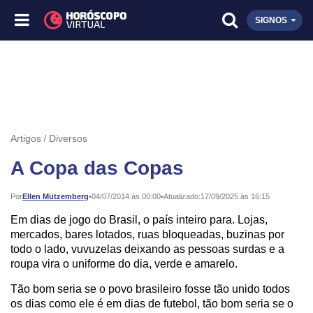
SIGNOS
Artigos
Diversos
A Copa das Copas
Publicado:
Por
Ellen Mützemberg
•
04/07/2014 às 00:00
•
Atualizado:
17/09/2025 às 16:15
Em dias de jogo do Brasil, o país inteiro para. Lojas,
mercados, bares lotados, ruas bloqueadas, buzinas por
todo o lado, vuvuzelas deixando as pessoas surdas e a
roupa vira o uniforme do dia, verde e amarelo.
Tão bom seria se o povo brasileiro fosse tão unido todos
os dias como ele é em dias de futebol, tão bom seria se o