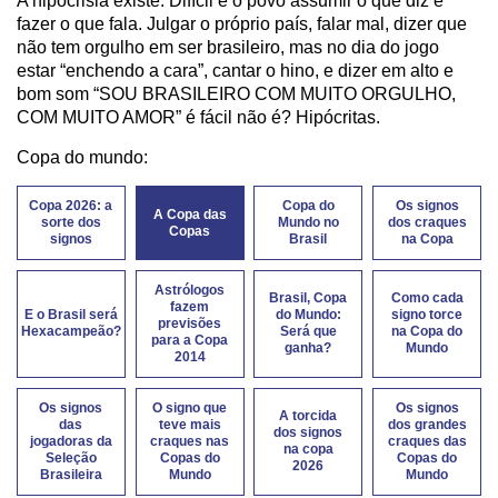
A hipocrisia existe. Difícil é o povo assumir o que diz e
fazer o que fala. Julgar o próprio país, falar mal, dizer que
não tem orgulho em ser brasileiro, mas no dia do jogo
estar “enchendo a cara”, cantar o hino, e dizer em alto e
bom som “SOU BRASILEIRO COM MUITO ORGULHO,
COM MUITO AMOR” é fácil não é? Hipócritas.
Copa do mundo:
Copa 2026: a
Copa do
Os signos
A Copa das
sorte dos
Mundo no
dos craques
Copas
signos
Brasil
na Copa
Astrólogos
Brasil, Copa
Como cada
fazem
E o Brasil será
do Mundo:
signo torce
previsões
Hexacampeão?
Será que
na Copa do
para a Copa
ganha?
Mundo
2014
Os signos
O signo que
Os signos
A torcida
das
teve mais
dos grandes
dos signos
jogadoras da
craques nas
craques das
na copa
Seleção
Copas do
Copas do
2026
Brasileira
Mundo
Mundo