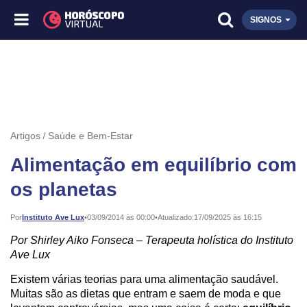
SIGNOS
Artigos
Saúde e Bem-Estar
Alimentação em equilíbrio com
os planetas
Publicado:
Por
Instituto Ave Lux
•
03/09/2014 às 00:00
•
Atualizado:
17/09/2025 às 16:15
Por Shirley Aiko Fonseca – Terapeuta holística do Instituto
Ave Lux
Existem várias teorias para uma alimentação saudável.
Muitas são as dietas que entram e saem de moda e que