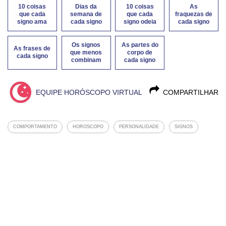
10 coisas
Dias da
10 coisas
As
que cada
semana de
que cada
fraquezas de
signo ama
cada signo
signo odeia
cada signo
Os signos
As partes do
As frases de
que menos
corpo de
cada signo
combinam
cada signo
EQUIPE HORÓSCOPO VIRTUAL
COMPARTILHAR
COMPORTAMENTO
HOROSCOPO
PERSONALIDADE
SIGNOS