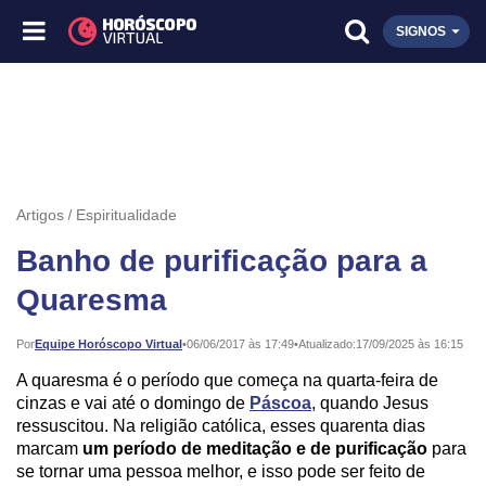
SIGNOS
Artigos
Espiritualidade
Banho de purificação para a
Quaresma
Publicado:
Por
Equipe Horóscopo Virtual
•
06/06/2017 às 17:49
•
Atualizado:
17/09/2025 às 16:15
A quaresma é o período que começa na quarta-feira de
cinzas e vai até o domingo de
Páscoa
, quando Jesus
ressuscitou. Na religião católica, esses quarenta dias
marcam
um período de meditação e de purificação
para
se tornar uma pessoa melhor, e isso pode ser feito de