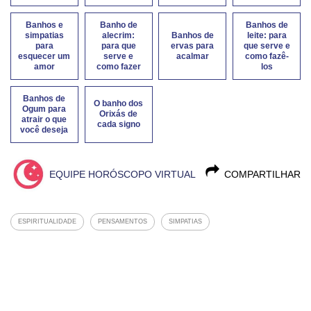
Banhos e
Banho de
Banhos de
simpatias
alecrim:
Banhos de
leite: para
para
para que
ervas para
que serve e
esquecer um
serve e
acalmar
como fazê-
amor
como fazer
los
Banhos de
O banho dos
Ogum para
Orixás de
atrair o que
cada signo
você deseja
EQUIPE HORÓSCOPO VIRTUAL
COMPARTILHAR
ESPIRITUALIDADE
PENSAMENTOS
SIMPATIAS