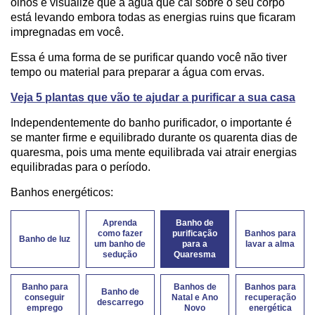
olhos e visualize que a água que cai sobre o seu corpo
está levando embora todas as energias ruins que ficaram
impregnadas em você.
Essa é uma forma de se purificar quando você não tiver
tempo ou material para preparar a água com ervas.
Veja 5 plantas que vão te ajudar a purificar a sua casa
Independentemente do banho purificador, o importante é
se manter firme e equilibrado durante os quarenta dias de
quaresma, pois uma mente equilibrada vai atrair energias
equilibradas para o período.
Banhos energéticos:
Aprenda
Banho de
como fazer
purificação
Banhos para
Banho de luz
um banho de
para a
lavar a alma
sedução
Quaresma
Banho para
Banhos de
Banhos para
Banho de
conseguir
Natal e Ano
recuperação
descarrego
emprego
Novo
energética