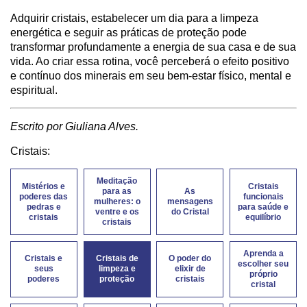
Adquirir cristais, estabelecer um dia para a limpeza
energética e seguir as práticas de proteção pode
transformar profundamente a energia de sua casa e de sua
vida. Ao criar essa rotina, você perceberá o efeito positivo
e contínuo dos minerais em seu bem-estar físico, mental e
espiritual.
Escrito por Giuliana Alves.
Cristais:
Meditação
Mistérios e
Cristais
para as
As
poderes das
funcionais
mulheres: o
mensagens
pedras e
para saúde e
ventre e os
do Cristal
cristais
equilíbrio
cristais
Aprenda a
Cristais e
Cristais de
O poder do
escolher seu
seus
limpeza e
elixir de
próprio
poderes
proteção
cristais
cristal