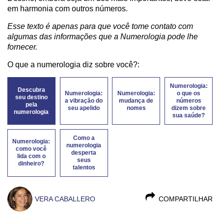
em harmonia com outros números.
Esse texto é apenas para que você tome contato com
algumas das informações que a Numerologia pode lhe
fornecer.
O que a numerologia diz sobre você?:
Numerologia:
Descubra
Numerologia:
Numerologia:
o que os
seu destino
a vibração do
mudança de
números
pela
seu apelido
nomes
dizem sobre
numerologia
sua saúde?
Como a
Numerologia:
numerologia
como você
desperta
lida com o
seus
dinheiro?
talentos
VERA CABALLERO
COMPARTILHAR