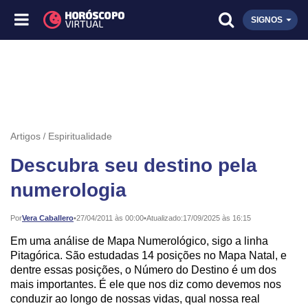
SIGNOS
Artigos
Espiritualidade
Descubra seu destino pela
numerologia
Publicado:
Por
Vera Caballero
•
27/04/2011 às 00:00
•
Atualizado:
17/09/2025 às 16:15
Em uma análise de Mapa Numerológico, sigo a linha
Pitagórica. São estudadas 14 posições no Mapa Natal, e
dentre essas posições, o Número do Destino é um dos
mais importantes. É ele que nos diz como devemos nos
conduzir ao longo de nossas vidas, qual nossa real