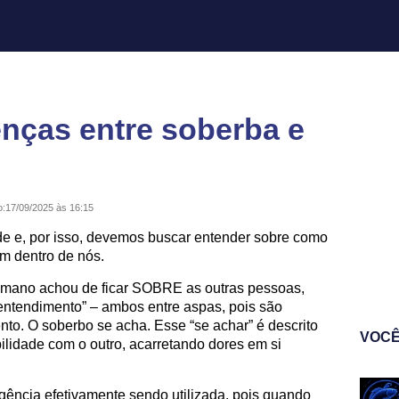
enças entre soberba e
o:
17/09/2025 às 16:15
e e, por isso, devemos buscar entender sobre como
m dentro de nós.
umano achou de ficar SOBRE as outras pessoas,
“entendimento” – ambos entre aspas, pois são
o. O soberbo se acha. Esse “se achar” é descrito
VOCÊ
lidade com o outro, acarretando dores em si
ligência efetivamente sendo utilizada, pois quando