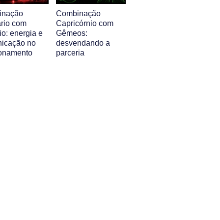
inação
Combinação
ário com
Capricórnio com
o: energia e
Gêmeos:
icação no
desvendando a
ionamento
parceria