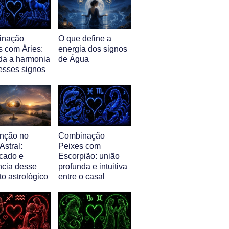
inação
O que define a
s com Áries:
energia dos signos
da a harmonia
de Água
 esses signos
nção no
Combinação
stral:
Peixes com
icado e
Escorpião: união
ncia desse
profunda e intuitiva
o astrológico
entre o casal