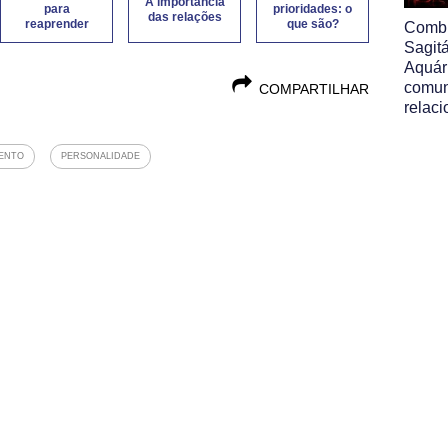
A importância
para
prioridades: o
das relações
reaprender
que são?
Comb
Sagit
Aquári
comun
COMPARTILHAR
relac
ENTO
PERSONALIDADE