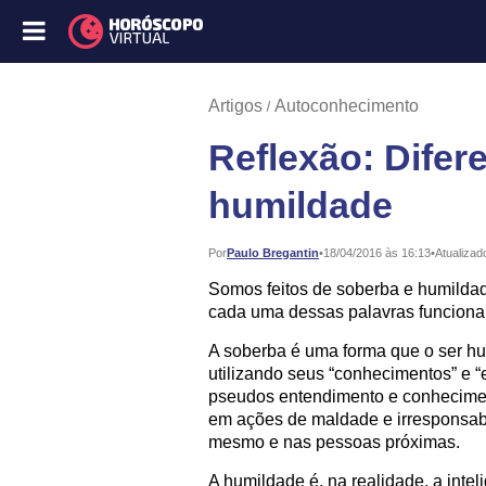
Artigos
Autoconhecimento
Reflexão: Difer
humildade
Publicado:
Por
Paulo Bregantin
•
18/04/2016 às 16:13
•
Atualizad
Somos feitos de soberba e humildad
cada uma dessas palavras funciona
A soberba é uma forma que o ser h
utilizando seus “conhecimentos” e 
pseudos entendimento e conheciment
em ações de maldade e irresponsabi
mesmo e nas pessoas próximas.
A humildade é, na realidade, a inte