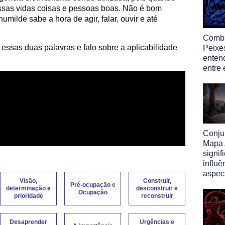
sas vidas coisas e pessoas boas. Não é bom
umilde sabe a hora de agir, falar, ouvir e até
Comb
 essas duas palavras e falo sobre a aplicabilidade
Peixe
enten
entre
Conju
Mapa A
signif
influê
aspect
Visão,
Construir,
Pré-ocupação e
determinação e
desconstruir e
Ocupação
prioridade
reconstruir
Desaprender
Urgências e