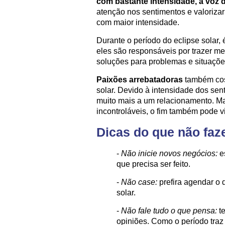
com bastante intensidade, a voz d
atenção nos sentimentos e valoriza
com maior intensidade.
Durante o período do eclipse solar
eles são responsáveis por trazer 
soluções para problemas e situaçõ
Paixões arrebatadoras
também cos
solar. Devido à intensidade dos se
muito mais a um relacionamento. Ma
incontroláveis, o fim também pode 
Dicas do que não faz
-
Não inicie novos negócios:
e
que precisa ser feito.
-
Não case:
prefira agendar o 
solar.
-
Não fale tudo o que pensa:
te
opiniões. Como o período traz