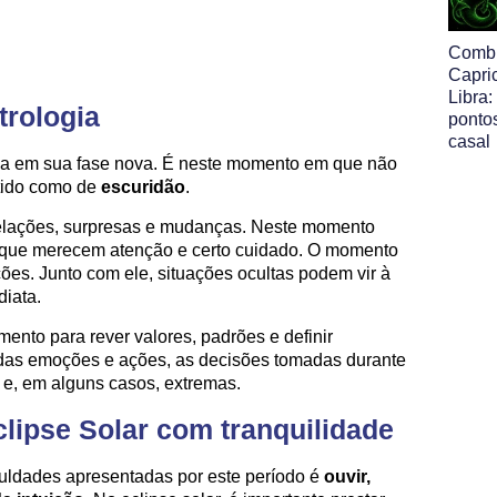
Comb
Capri
Libra:
trologia
pontos
casal
Lua em sua fase nova. É neste momento em que não
tido como de
escuridão
.
evelações, surpresas e mudanças. Neste momento
 que merecem atenção e certo cuidado. O momento
es. Junto com ele, situações ocultas podem vir à
diata.
to para rever valores, padrões e definir
 das emoções e ações, as decisões tomadas durante
 e, em alguns casos, extremas.
lipse Solar com tranquilidade
iculdades apresentadas por este período é
ouvir,