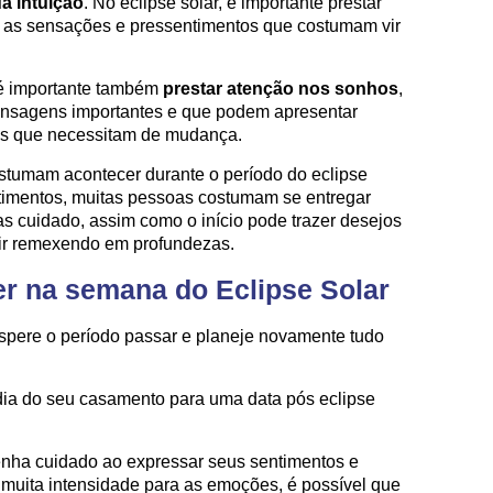
a intuição
. No eclipse solar, é importante prestar
r as sensações e pressentimentos que costumam vir
, é importante também
prestar atenção nos sonhos
,
mensagens importantes e que podem apresentar
es que necessitam de mudança.
tumam acontecer durante o período do eclipse
ntimentos, muitas pessoas costumam se entregar
s cuidado, assim como o início pode trazer desejos
vir remexendo em profundezas.
er na semana do Eclipse Solar
spere o período passar e planeje novamente tudo
dia do seu casamento para uma data pós eclipse
nha cuidado ao expressar seus sentimentos e
 muita intensidade para as emoções, é possível que