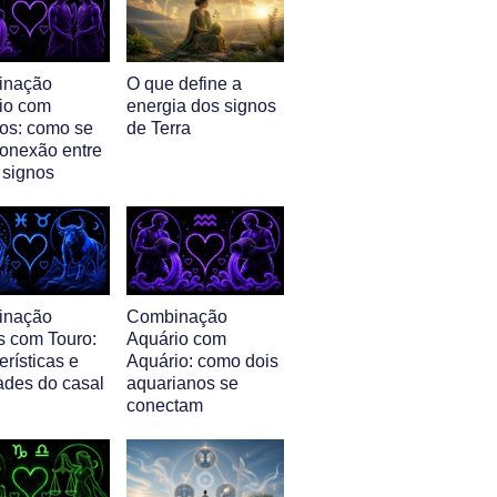
inação
O que define a
io com
energia dos signos
s: como se
de Terra
conexão entre
 signos
inação
Combinação
s com Touro:
Aquário com
erísticas e
Aquário: como dois
ades do casal
aquarianos se
conectam