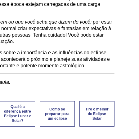
e essa época estejam carregadas de uma carga
zem ou que você acha que dizem de você:
por estar
normal criar expectativas e fantasias em relação à
utras pessoas. Tenha cuidado! Você pode estar
tuação.
sobre a importância e as influências do eclipse
 acontecerá o próximo e planeje suas atividades e
ortante e potente momento astrológico.
aula.
Qual é a
Como se
Tire o melhor
diferença entre
preparar para
do Eclipse
Eclipse Lunar e
um eclipse
Solar
Solar?