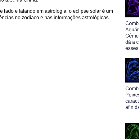
 lado e falando em astrologia, o eclipse solar é um
ências no zodíaco e nas informações astrológicas.
Comb
Aquár
Gêmeo
dá a 
esses
Comb
Peixe
caract
afinid