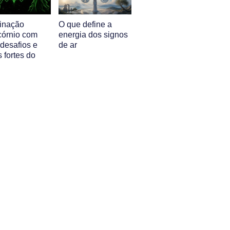
inação
O que define a
córnio com
energia dos signos
 desafios e
de ar
 fortes do