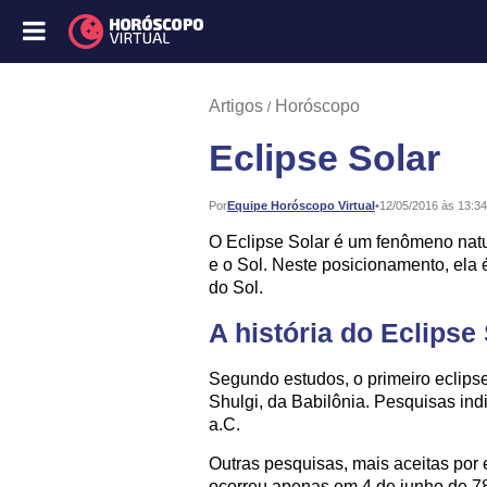
Artigos
Horóscopo
Eclipse Solar
Publicado:
Por
Equipe Horóscopo Virtual
•
12/05/2016 às 13:34
O Eclipse Solar é um fenômeno natu
e o Sol. Neste posicionamento, ela é
do Sol.
A história do Eclipse
Segundo estudos, o primeiro eclips
Shulgi, da Babilônia. Pesquisas i
a.C.
Outras pesquisas, mais aceitas por e
ocorreu apenas em 4 de junho de 78