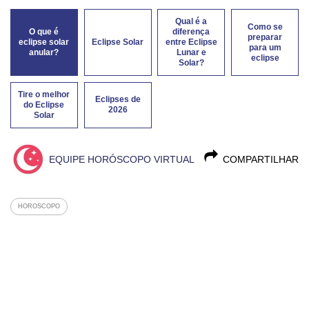
Qual é a
Como se
O que é
diferença
preparar
eclipse solar
Eclipse Solar
entre Eclipse
para um
anular?
Lunar e
eclipse
Solar?
Tire o melhor
Eclipses de
do Eclipse
2026
Solar
EQUIPE HORÓSCOPO VIRTUAL
COMPARTILHAR
HOROSCOPO