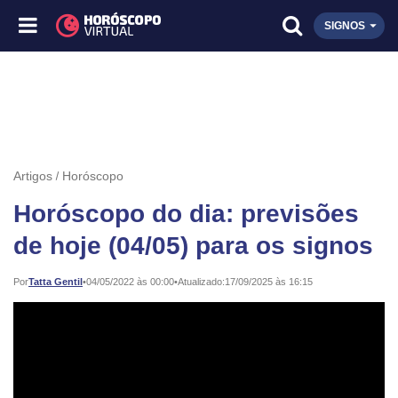
SIGNOS
Artigos
Horóscopo
Horóscopo do dia: previsões
de hoje (04/05) para os signos
Publicado:
Por
Tatta Gentil
•
04/05/2022 às 00:00
•
Atualizado:
17/09/2025 às 16:15