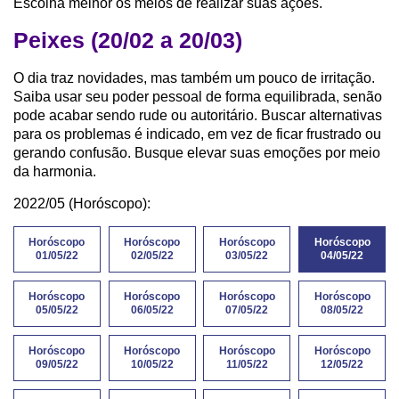
Escolha melhor os meios de realizar suas ações.
Peixes (20/02 a 20/03)
O dia traz novidades, mas também um pouco de irritação.
Saiba usar seu poder pessoal de forma equilibrada, senão
pode acabar sendo rude ou autoritário. Buscar alternativas
para os problemas é indicado, em vez de ficar frustrado ou
gerando confusão. Busque elevar suas emoções por meio
da harmonia.
2022/05 (Horóscopo):
Horóscopo
Horóscopo
Horóscopo
Horóscopo
01/05/22
02/05/22
03/05/22
04/05/22
Horóscopo
Horóscopo
Horóscopo
Horóscopo
05/05/22
06/05/22
07/05/22
08/05/22
Horóscopo
Horóscopo
Horóscopo
Horóscopo
09/05/22
10/05/22
11/05/22
12/05/22