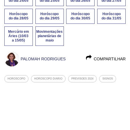
do dia 24/05
do dia 25/05
do dia 26/05
do dia 27/05
Horóscopo
Horóscopo
Horóscopo
Horóscopo
do dia 28/05
do dia 29/05
do dia 30/05
do dia 31/05
Mercúrio em
Movimentações
Áries (10/03
planetárias de
a 15/05)
maio
PALOMAH RODRIGUES
COMPARTILHAR
HOROSCOPO
HOROSCOPO DIARIO
PREVISOES 2024
SIGNOS