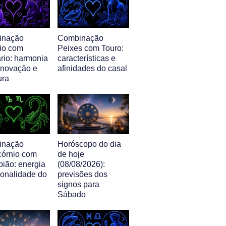
inação
Combinação
io com
Peixes com Touro:
rio: harmonia
características e
 inovação e
afinidades do casal
ura
inação
Horóscopo do dia
córnio com
de hoje
pião: energia
(08/08/2026):
sonalidade do
previsões dos
signos para
Sábado