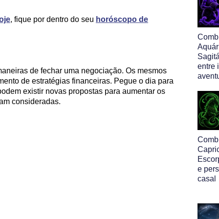
oje
, fique por dentro do seu
horóscopo de
Comb
Aquár
Sagitá
entre
s maneiras de fechar uma negociação. Os mesmos
avent
ento de estratégias financeiras. Pegue o dia para
odem existir novas propostas para aumentar os
ram consideradas.
Comb
Capri
Escor
e per
casal