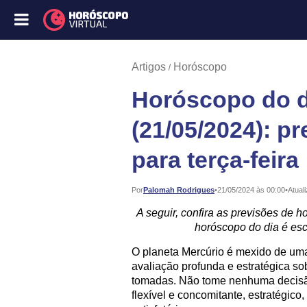
Artigos
Horóscopo
Horóscopo do d
(21/05/2024): p
para terça-feira
Publicado:
Por
Palomah Rodrigues
•
21/05/2024 às 00:00
•
Atual
A seguir, confira as previsões de ho
horóscopo do dia é esc
O planeta Mercúrio é mexido de uma
avaliação profunda e estratégica s
tomadas. Não tome nenhuma decisão 
flexível e concomitante, estratégic