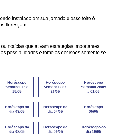
)
ndo instalada em sua jornada e esse feito é
tos floresçam.
 ou notícias que ativam estratégias importantes.
 as possibilidades e tome as decisões somente se
Horóscopo
Horóscopo
Horóscopo
Semanal 13 a
Semanal 20 a
Semanal 26/05
19/05
26/05
a 01/06
Horóscopo do
Horóscopo do
Horóscopo
dia 03/05
dia 04/05
05/05
Horóscopo do
Horóscopo do
Horóscopo do
dia 08/05
dia 09/05
dia 10/05