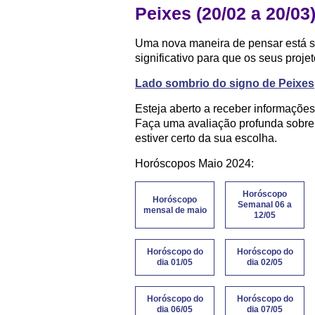
Peixes (20/02 a 20/03
Uma nova maneira de pensar está se
significativo para que os seus proje
Lado sombrio do signo de Peixes
Esteja aberto a receber informações
Faça uma avaliação profunda sobre
estiver certo da sua escolha.
Horóscopos Maio 2024:
Horóscopo
Horóscopo
Semanal 06 a
mensal de maio
12/05
Horóscopo do
Horóscopo do
dia 01/05
dia 02/05
Horóscopo do
Horóscopo do
dia 06/05
dia 07/05