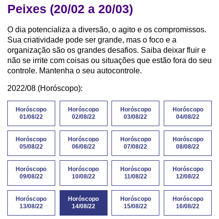
Peixes (20/02 a 20/03)
O dia potencializa a diversão, o agito e os compromissos.
Sua criatividade pode ser grande, mas o foco e a
organização são os grandes desafios. Saiba deixar fluir e
não se irrite com coisas ou situações que estão fora do seu
controle. Mantenha o seu autocontrole.
2022/08 (Horóscopo):
Horóscopo
Horóscopo
Horóscopo
Horóscopo
01/08/22
02/08/22
03/08/22
04/08/22
Horóscopo
Horóscopo
Horóscopo
Horóscopo
05/08/22
06/08/22
07/08/22
08/08/22
Horóscopo
Horóscopo
Horóscopo
Horóscopo
09/08/22
10/08/22
11/08/22
12/08/22
Horóscopo
Horóscopo
Horóscopo
Horóscopo
13/08/22
14/08/22
15/08/22
16/08/22