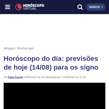
SIGNOS
Artigos
Horóscopo
Horóscopo do dia: previsões
de hoje (14/08) para os signo
Publicado:
Por
Tatta Gentil
•
14/08/2022 às 00:00
•
Atualizado:
17/09/2025 às 16:15