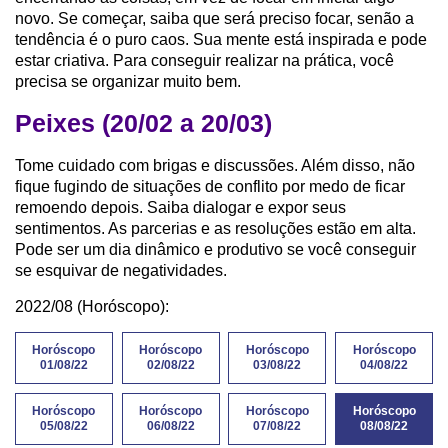
novo. Se começar, saiba que será preciso focar, senão a
tendência é o puro caos. Sua mente está inspirada e pode
estar criativa. Para conseguir realizar na prática, você
precisa se organizar muito bem.
Peixes (20/02 a 20/03)
Tome cuidado com brigas e discussões. Além disso, não
fique fugindo de situações de conflito por medo de ficar
remoendo depois. Saiba dialogar e expor seus
sentimentos. As parcerias e as resoluções estão em alta.
Pode ser um dia dinâmico e produtivo se você conseguir
se esquivar de negatividades.
2022/08 (Horóscopo):
Horóscopo
Horóscopo
Horóscopo
Horóscopo
01/08/22
02/08/22
03/08/22
04/08/22
Horóscopo
Horóscopo
Horóscopo
Horóscopo
05/08/22
06/08/22
07/08/22
08/08/22