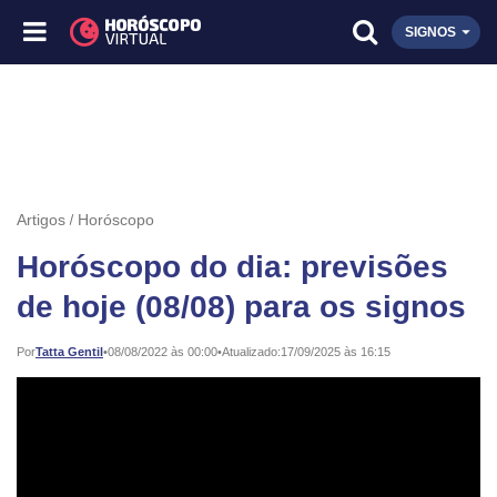
SIGNOS
Artigos
Horóscopo
Horóscopo do dia: previsões
de hoje (08/08) para os signos
Publicado:
Por
Tatta Gentil
•
08/08/2022 às 00:00
•
Atualizado:
17/09/2025 às 16:15