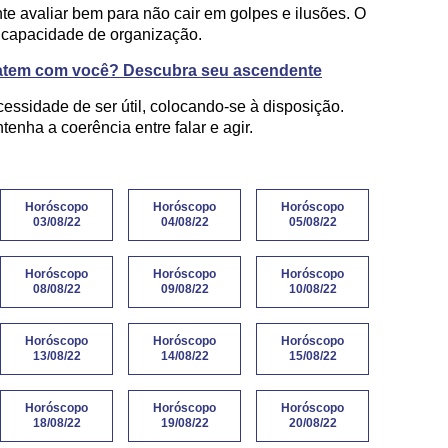
nte avaliar bem para não cair em golpes e ilusões. O
e capacidade de organização.
batem com você? Descubra seu ascendente
sidade de ser útil, colocando-se à disposição.
enha a coerência entre falar e agir.
Horóscopo
Horóscopo
Horóscopo
03/08/22
04/08/22
05/08/22
Horóscopo
Horóscopo
Horóscopo
08/08/22
09/08/22
10/08/22
Horóscopo
Horóscopo
Horóscopo
13/08/22
14/08/22
15/08/22
Horóscopo
Horóscopo
Horóscopo
18/08/22
19/08/22
20/08/22