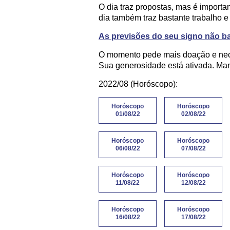
O dia traz propostas, mas é importa
dia também traz bastante trabalho 
As previsões do seu signo não 
O momento pede mais doação e neces
Sua generosidade está ativada. Mant
2022/08 (Horóscopo):
Horóscopo
Horóscopo
01/08/22
02/08/22
Horóscopo
Horóscopo
06/08/22
07/08/22
Horóscopo
Horóscopo
11/08/22
12/08/22
Horóscopo
Horóscopo
16/08/22
17/08/22