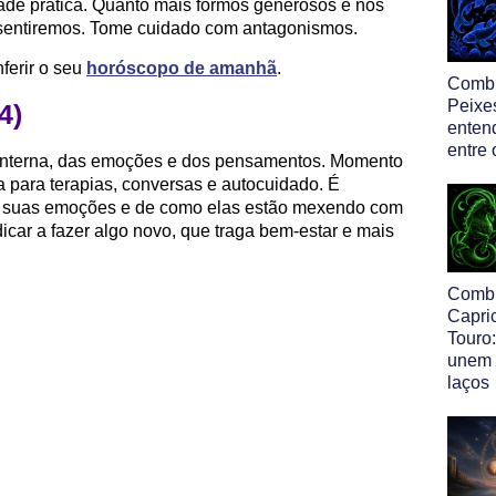
idade prática. Quanto mais formos generosos e nos
s sentiremos. Tome cuidado com antagonismos.
ferir o seu
horóscopo de amanhã
.
Comb
Peixe
4)
enten
entre 
 interna, das emoções e dos pensamentos. Momento
 para terapias, conversas e autocuidado. É
as suas emoções e de como elas estão mexendo com
car a fazer algo novo, que traga bem-estar e mais
Comb
Capri
Touro:
unem 
laços