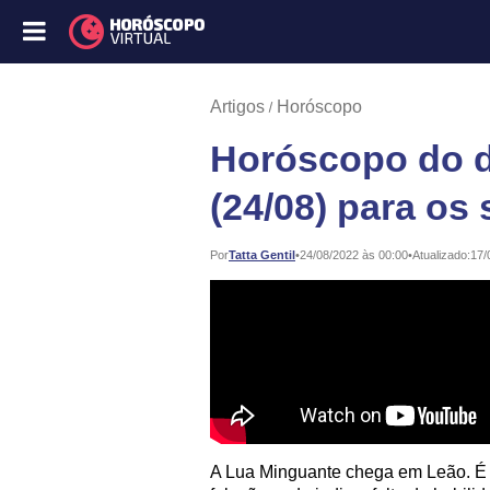
Artigos
Horóscopo
Horóscopo do di
(24/08) para os
Publicado:
Por
Tatta Gentil
•
24/08/2022 às 00:00
•
Atualizado:
17/
A Lua Minguante chega em Leão. É p