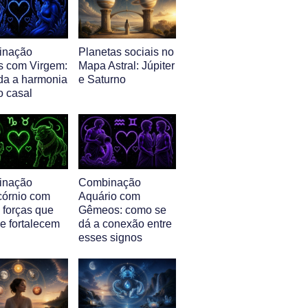
inação
Planetas sociais no
s com Virgem:
Mapa Astral: Júpiter
da a harmonia
e Saturno
o casal
inação
Combinação
córnio com
Aquário com
 forças que
Gêmeos: como se
e fortalecem
dá a conexão entre
esses signos