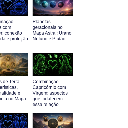
inação
Planetas
s com
geracionais no
r: conexão
Mapa Astral: Urano,
nda e proteção
Netuno e Plutão
 de Terra:
Combinação
erísticas,
Capricórnio com
nalidade e
Virgem: aspectos
ência no Mapa
que fortalecem
essa relação