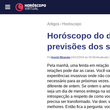
Artigos
Horóscopo
Horóscopo do di
previsões dos s
Publicado:
Por
Ingrid Miranda
•
24/12/2024 às 00:00
•
Atualizado:
Pela manhã, uma ferida em relação 
relações pode dar as caras. Você v
experiências invasivas onde não con
necessário para as próximas vezes. 
diferente de ontem. Se ontem o amor
seja um dia de menos entrega na so
introspecção a respeito de como vo
precisa ser transformado. Vai doer,
melhores. Então fica a pergunta: voc