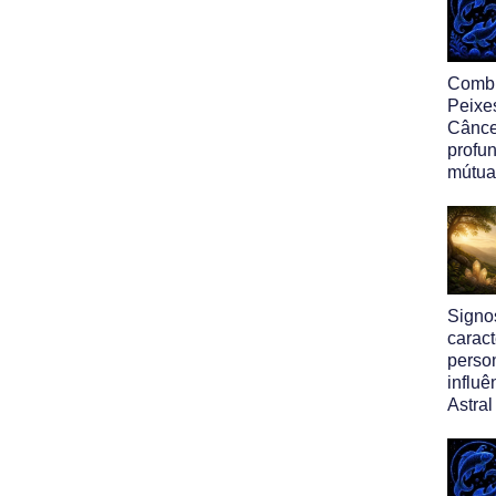
Comb
Peixe
Cânce
profu
mútua
Signos
caract
perso
influ
Astral