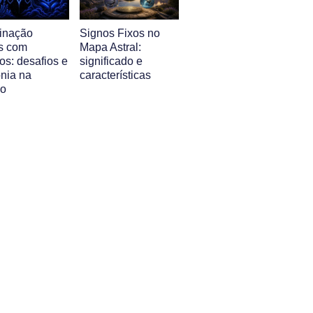
inação
Signos Fixos no
s com
Mapa Astral:
s: desafios e
significado e
nia na
características
ão