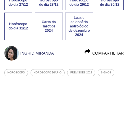
Horóscopo
Horóscopo
Horóscopo
Horóscopo
do dia 27/12
do dia 28/12
do dia 29/12
do dia 30/12
Luas e
Carta do
calendário
Horóscopo
Tarot de
astrológico
do dia 31/12
2024
de dezembro
2024
INGRID MIRANDA
COMPARTILHAR
HOROSCOPO
HOROSCOPO DIARIO
PREVISOES 2024
SIGNOS