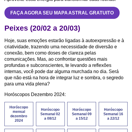
FAÇA AGORA SEU MAPA ASTRAL GRATUITO
Peixes (20/02 a 20/03)
Hoje, suas emoções estarão ligadas à autoexpressão e à
criatividade, trazendo uma necessidade de diversão e
conexão, bem como doses de clareza pelas
comunicações. Mas, ao confrontar questões mais
profundas e subconscientes, te levando a reflexões
internas, você pode dar alguma murchada no dia. Será
que não está na hora de integrar luz e sombra, o segredo
para uma vida plena?
Horóscopos Dezembro 2024:
Horóscopo
Horóscopo
Horóscopo
Horóscopo
mensal
Semanal 02
Semanal 09
Semanal 16
dezembro
a 08/12
a 15/12
a 22/12
2024