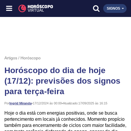
SIGNOS
Artigos
Horóscopo
Horóscopo do dia de hoje
(17/12): previsões dos signos
para terça-feira
Publicado:
Por
Ingrid Miranda
•
17/12/2024 às 00:00
•
Atualizado:
17/09/2025 às 16:15
Hoje o dia está com energias positivas, onde se busca
pertencimento em locais já conhecidos. Momento propício
também para encerramento de ciclos com maior facilidade,