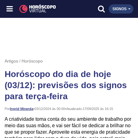
SIGNOS
Artigos
Horóscopo
Horóscopo do dia de hoje
(03/12): previsões dos signos
para terça-feira
Publicado:
Por
Ingrid Miranda
•
03/12/2024 às 00:00
•
Atualizado:
17/09/2025 às 16:15
A criatividade toma conta do seu ambiente de trabalho por
meio das suas mãos, e vai ser fácil se dedicar a brilhar no
que se propor fazer. Aproveite esta energia de praticidade