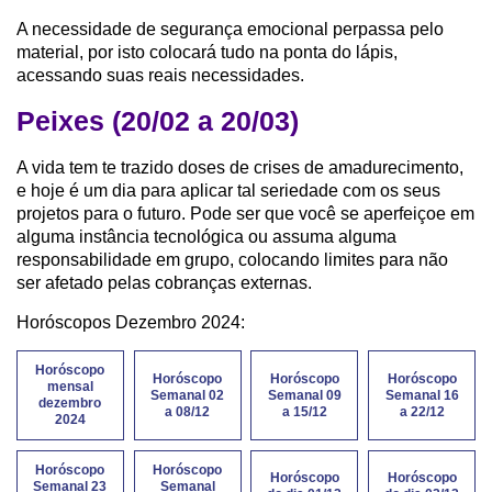
A necessidade de segurança emocional perpassa pelo
material, por isto colocará tudo na ponta do lápis,
acessando suas reais necessidades.
Peixes (20/02 a 20/03)
A vida tem te trazido doses de crises de amadurecimento,
e hoje é um dia para aplicar tal seriedade com os seus
projetos para o futuro. Pode ser que você se aperfeiçoe em
alguma instância tecnológica ou assuma alguma
responsabilidade em grupo, colocando limites para não
ser afetado pelas cobranças externas.
Horóscopos Dezembro 2024:
Horóscopo
Horóscopo
Horóscopo
Horóscopo
mensal
Semanal 02
Semanal 09
Semanal 16
dezembro
a 08/12
a 15/12
a 22/12
2024
Horóscopo
Horóscopo
Horóscopo
Horóscopo
Semanal 23
Semanal