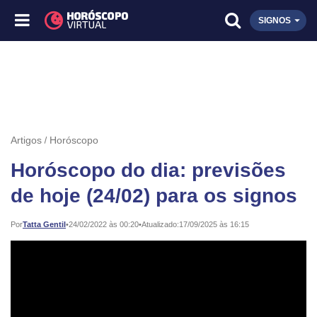
SIGNOS
Artigos
Horóscopo
Horóscopo do dia: previsões
de hoje (24/02) para os signos
Publicado:
Por
Tatta Gentil
•
24/02/2022 às 00:20
•
Atualizado:
17/09/2025 às 16:15