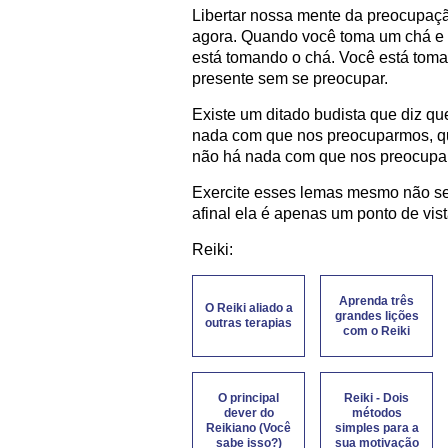
Libertar nossa mente da preocupação
agora. Quando você toma um chá e
está tomando o chá. Você está to
presente sem se preocupar.
Existe um ditado budista que diz q
nada com que nos preocuparmos, q
não há nada com que nos preocupa
Exercite esses lemas mesmo não send
afinal ela é apenas um ponto de vist
Reiki:
Aprenda três
O Reiki aliado a
grandes lições
outras terapias
com o Reiki
O principal
Reiki - Dois
dever do
métodos
Reikiano (Você
simples para a
sabe isso?)
sua motivação