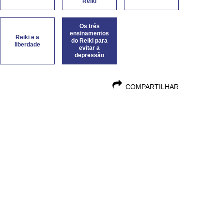
Reiki
Os três
ensinamentos
Reiki e a
do Reiki para
liberdade
evitar a
depressão
COMPARTILHAR