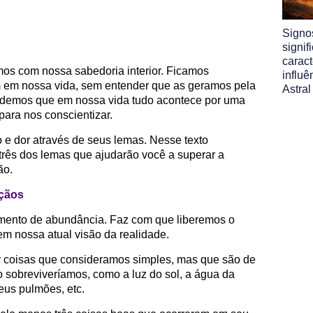
Signo
signif
caract
os com nossa sabedoria interior. Ficamos
influ
 em nossa vida, sem entender que as geramos pela
Astral
endemos que em nossa vida tudo acontece por uma
para nos conscientizar.
o e dor através de seus lemas. Nesse texto
três dos lemas que ajudarão você a superar a
ão.
nçãos
imento de abundância. Faz com que liberemos o
m nossa atual visão da realidade.
 coisas que consideramos simples, mas que são de
o sobreviveríamos, como a luz do sol, a água da
eus pulmões, etc.