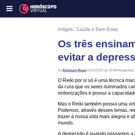
Artigos
Saúde e Bem-Estar
Os três ensinam
evitar a depres
Publicado:
Por
Erickson Rosa
•
22/01/2015 às 00:00
•
Atualizado:
O Reiki por si só é uma técnica ma
da cura que os seres iluminados ca
sintonizações e possui a capacidade
Mas o Reiki também possui uma vir
Podemos, através desses lemas, ret
trazer à nossa vida mais alegria e a
mundo.
A depressão é quando passamos a ob