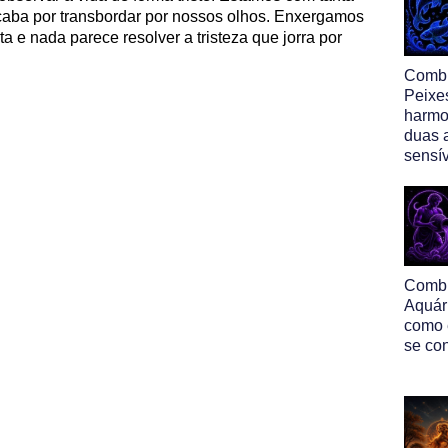
 acaba por transbordar por nossos olhos. Enxergamos
a e nada parece resolver a tristeza que jorra por
Comb
Peixe
harmo
duas 
sensí
Comb
Aquár
como 
se co