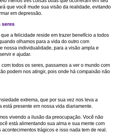
 pelo menos três coisas boas que ocorreram em seu
 fará que você mude sua visão da realidade, evitando
formar em depressão.
s seres
ue a felicidade reside em trazer benefício a todos
 quando olhamos para a vida do outro com
e nossa individualidade, para a visão ampla e
rvir e ajudar.
 com todos os seres, passamos a ver o mundo com
 não podem nos atingir, pois onde há compaixão não
nsiedade extrema, que por sua vez nos leva a
a está presente em nossa vida diariamente.
os vivendo a ilusão da preocupação. Você não
você está alimentando sua alma e sua mente com
acontecimentos trágicos e isso nada tem de real.