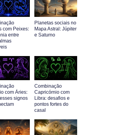
inação
Planetas sociais no
s com Peixes:
Mapa Astral: Júpiter
nia entre
e Saturno
almas
veis
inação
Combinação
io com Áries:
Capricórnio com
esses signos
Libra: desafios e
nectam
pontos fortes do
casal