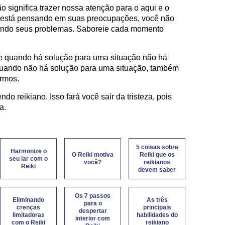
 significa trazer nossa atenção para o aqui e o
 está pensando em suas preocupações, você não
mando seus problemas. Saboreie cada momento
ue quando há solução para uma situação não há
uando não há solução para uma situação, também
rmos.
o reikiano. Isso fará você sair da tristeza, pois
a.
5 coisas sobre
Harmonize o
O Reiki motiva
Reiki que os
seu lar com o
você?
reikianos
Reiki
devem saber
Os 7 passos
Eliminando
As três
para o
crenças
principais
despertar
limitadoras
habilidades do
interior com
com o Reiki
reikiano