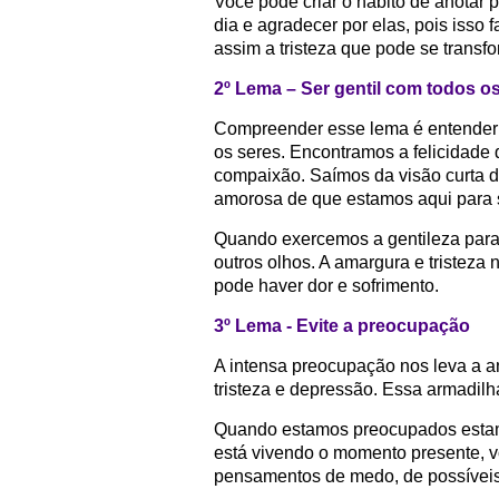
Você pode criar o hábito de anotar
dia e agradecer por elas, pois isso
assim a tristeza que pode se trans
2º Lema – Ser gentil com todos o
Compreender esse lema é entender q
os seres. Encontramos a felicidade
compaixão. Saímos da visão curta d
amorosa de que estamos aqui para se
Quando exercemos a gentileza para
outros olhos. A amargura e tristeza
pode haver dor e sofrimento.
3º Lema - Evite a preocupação
A intensa preocupação nos leva a a
tristeza e depressão. Essa armadilh
Quando estamos preocupados estam
está vivendo o momento presente, 
pensamentos de medo, de possíveis 