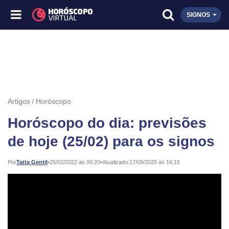
SIGNOS
Artigos
Horóscopo
Horóscopo do dia: previsões
de hoje (25/02) para os signos
Publicado:
Por
Tatta Gentil
•
25/02/2022 às 00:20
•
Atualizado:
17/09/2025 às 16:15