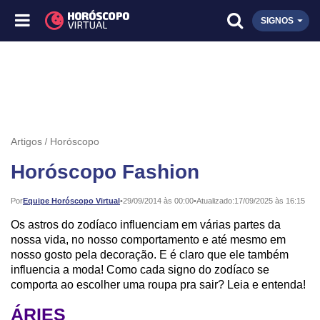
SIGNOS
Artigos
Horóscopo
Horóscopo Fashion
Publicado:
Por
Equipe Horóscopo Virtual
•
29/09/2014 às 00:00
•
Atualizado:
17/09/2025 às 16:15
Os astros do zodíaco influenciam em várias partes da
nossa vida, no nosso comportamento e até mesmo em
nosso gosto pela decoração. E é claro que ele também
influencia a moda! Como cada signo do zodíaco se
comporta ao escolher uma roupa pra sair? Leia e entenda!
ÁRIES